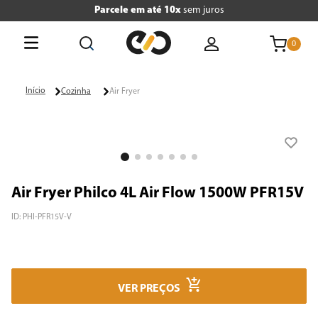
Parcele em até 10x
sem juros
0
O que está buscando hoje?
Cozinha
Air Fryer
Termos mais buscados
1
º
tv
2
º
geladeira
Air Fryer Philco 4L Air Flow 1500W PFR15V
3
º
air fryer
ID
:
PHI-PFR15V-V
4
º
microondas
5
º
liquidificador
VER PREÇOS
6
º
caixa som