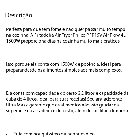
7
º
cafeteira
8
º
panificadora
Descrição
9
º
forno
Perfeita para que tem fome e não quer passar muito tempo 
na cozinha. A Fritadeira Air Fryer Philco PFR15V Air Flow 4L 
10
º
ventilador
1500W proporciona dias na cozinha muito mais práticos! 

Isso porque ela conta com 1500W de potência, ideal para 
preparar desde os alimentos simples aos mais complexos. 

Ela conta com capacidade do cesto 3,2 litros e capacidade da 
cuba de 4 litros, ideal para suas receitas! Seu antiaderente 
Ultra Maxx, garante que os alimentos não vão grudar na 
superfície da assadeira e do cesto, além de facilitar a limpeza. 

•	Frita com pouquíssimo ou nenhum óleo
