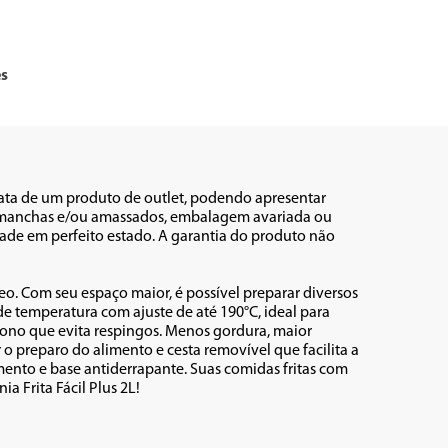
es
rata de um produto de outlet, podendo apresentar 
s, manchas e/ou amassados, embalagem avariada ou 
ade em perfeito estado. A garantia do produto não 
leo. Com seu espaço maior, é possível preparar diversos 
de temperatura com ajuste de até 190°C, ideal para 
bono que evita respingos. Menos gordura, maior 
o preparo do alimento e cesta removível que facilita a 
ento e base antiderrapante. Suas comidas fritas com 
a Frita Fácil Plus 2L!
