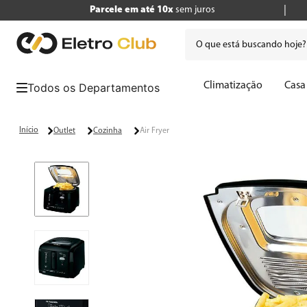
Parcele em até 10x
sem juros
O que está buscando hoje
Termos mais buscados
Climatização
Casa
1
º
tv
2
º
air fryer
Outlet
Cozinha
Air Fryer
3
º
geladeira
4
º
microondas
5
º
panificadora
6
º
cafeteira
7
º
caixa som
8
º
liquidificador