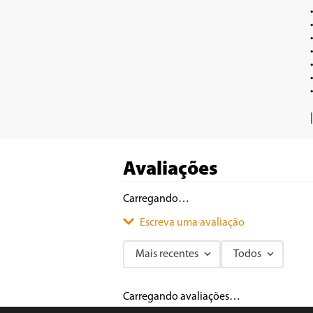
•	Cesta removív
•	Recipiente para óleo revestido com material a
•	Seletor de temperatura ajustável 130°
•	Sistema automático de abertura 
•	Filtro carb
•	Luz indicadora de funcion
•	Base antiderrap
Avaliações
Carregando…
Escreva uma avaliação
Mais recentes
Todos
Adicionar avaliação
Carregando avaliações…
Título