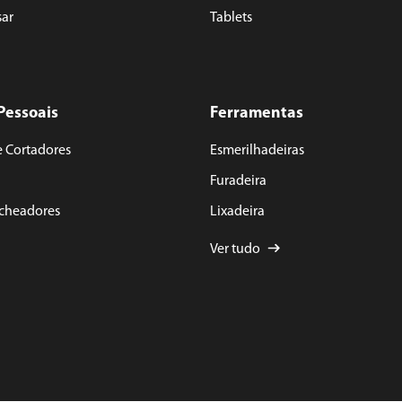
sar
Tablets
Pessoais
Ferramentas
e Cortadores
Esmerilhadeiras
Furadeira
acheadores
Lixadeira
Ver tudo