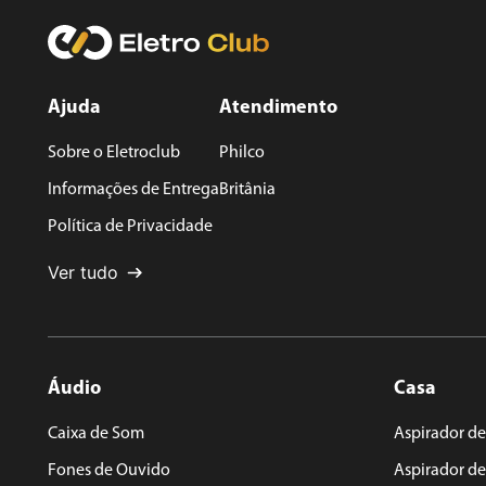
Avalie o produto de 1 a 5 estrelas
Ajuda
Atendimento
★
★
★
★
★
Seu nome
Sobre o Eletroclub
Philco
Informações de Entrega
Britânia
Política de Privacidade
Endereço de email
Ver tudo
Escreva uma avaliação
Áudio
Casa
Caixa de Som
Aspirador de
Fones de Ouvido
Aspirador d
ENVIAR AVALIAÇÃO