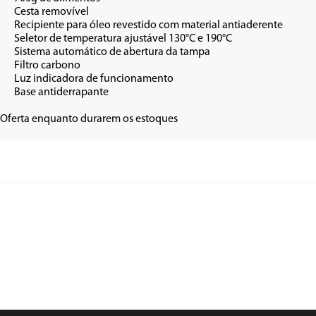
el 

ntiaderente

C e 190°C

da tampa

ono

amento

ante

|Oferta enquanto durarem os estoques