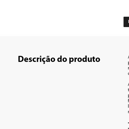
Descrição do produto
•	Capacidade para 2 litros d
•	700g de alimen