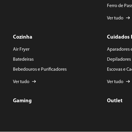
Ferro de Pas
Ver tudo
Cozinha
Cuidados 
Air Fryer
Aparadores 
Batedeiras
Depiladores
Bebedouros e Purificadores
Escovas e C
Ver tudo
Ver tudo
Gaming
Outlet