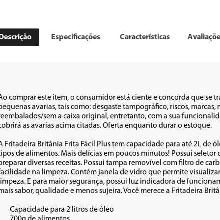
Descrição
Especificações
Características
Avaliaçõ
Ao comprar este item, o consumidor está ciente e concorda que se t
pequenas avarias, tais como: desgaste tampográfico, riscos, marca
reembalados/sem a caixa original, entretanto, com a sua funcionalid
cobrirá as avarias acima citadas. Oferta enquanto durar o estoque.

A Fritadeira Britânia Frita Fácil Plus tem capacidade para até 2L de ó
tipos de alimentos. Mais delícias em poucos minutos! Possui seletor 
preparar diversas receitas. Possui tampa removível com filtro de car
facilidade na limpeza. Contém janela de vidro que permite visualizar 
limpeza. E para maior segurança, possui luz indicadora de funcionam
mais sabor, qualidade e menos sujeira. Você merece a Fritadeira Britâni
e óleo

tos
