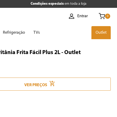
Condições especiais
em toda a loja
Entrar
0
Refrigeração
TVs
Outlet
itânia Frita Fácil Plus 2L - Outlet
VER PREÇOS