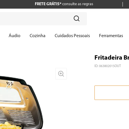
FRETE GRÁTIS*
consulte as regras
?
Áudio
Cozinha
Cuidados Pessoais
Ferramentas
Fritadeira Br
ID
:
063802015OUT