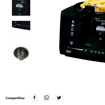
9
º
forno
10
º
ventilador
Compartilhar