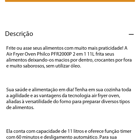
7
º
caixa som
8
º
liquidificador
9
º
forno
Descrição
10
º
ventilador
Frite ou asse seus alimentos com muito mais praticidade! A 
Air Fryer Oven Philco PFR2000P 2 em 1 11L frita seus 
alimentos deixando-os macios por dentro, crocantes por fora 
e muito saborosos, sem utilizar óleo. 

Sua saúde e alimentação em dia! Tenha em sua cozinha toda 
a agilidade e as vantagens da tecnologia air fryer oven, 
aliadas à versatilidade do forno para preparar diversos tipos 
de alimentos.

Ela conta com capacidade de 11 litros e oferece função timer 
com 60 minutos e desligamento automático. Para sua 