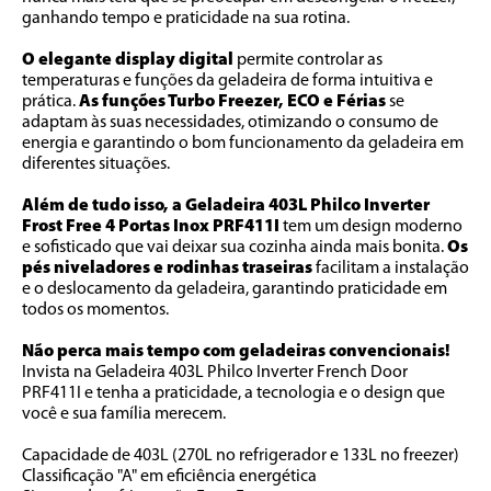
ganhando tempo e praticidade na sua rotina.
O elegante display digital
 permite controlar as 
temperaturas e funções da geladeira de forma intuitiva e 
prática. 
As funções Turbo Freezer, ECO e Férias
 se 
adaptam às suas necessidades, otimizando o consumo de 
energia e garantindo o bom funcionamento da geladeira em 
diferentes situações.
Além de tudo isso, a Geladeira 403L Philco Inverter 
Frost Free 4 Portas Inox PRF411I
 tem um design moderno 
e sofisticado que vai deixar sua cozinha ainda mais bonita. 
Os 
pés niveladores e rodinhas traseiras
 facilitam a instalação 
e o deslocamento da geladeira, garantindo praticidade em 
todos os momentos.
Não perca mais tempo com geladeiras convencionais!
Invista na Geladeira 403L Philco Inverter French Door 
PRF411I e tenha a praticidade, a tecnologia e o design que 
você e sua família merecem.
Capacidade de 403L (270L no refrigerador e 133L no freezer)
Classificação "A" em eficiência energética