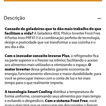
7
º
liquidificador
8
º
cafeteira
Descrição
9
º
forno
Cansado de geladeiras que te dão mais trabalho do que 
10
º
ventilador
facilitam a vida?
 A Geladeira 403L Philco Inverter Frost Free 
4 Portas Inox PRF411I é a combinação perfeita de tecnologia, 
design e praticidade que vai transformar a sua cozinha e o 
seu dia a dia.
Com o inovador conceito Inverse Plus
, o refrigerador fica 
na parte superior e o freezer na inferior, facilitando o acesso 
aos alimentos mais utilizados e otimizando o espaço. 
O 
motor Inverter 
dessa geladeira garante economia de 
energia, funcionamento silencioso e maior durabilidade, para 
você se preocupar menos com a conta de luz e ter mais 
tempo para o que realmente importa.
A tecnologia Smart Cooling
 distribui a temperatura de 
forma uniforme, conservando seus alimentos por mais tempo 
e evitando o desperdício. 
Com o sistema Frost Free
, você 
nunca mais terá que se preocupar em descongelar o freezer, 