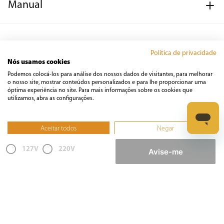
Manual
Política de privacidade
Avaliações
Nós usamos cookies
Podemos colocá-los para análise dos nossos dados de visitantes, para melhorar
Carregando…
o nosso site, mostrar conteúdos personalizados e para lhe proporcionar uma
óptima experiência no site. Para mais informações sobre os cookies que
utilizamos, abra as configurações.
Faça login para escrever uma avaliação.
Aceitar todos
Negar
Mais recentes
Todos
Não, ajustar
127V
220V
Avise-me
Carregando avaliações…
Cadastre-se para receber os
nossos lançamentos e