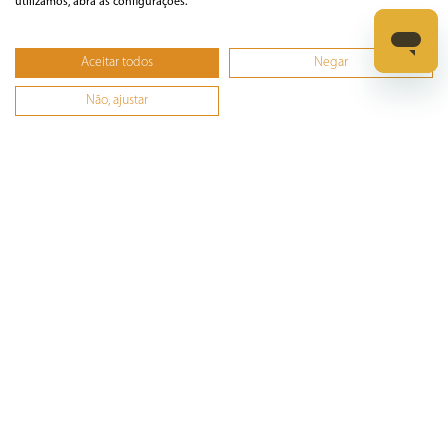
utilizamos, abra as configurações.
Informática
Aceitar todos
Negar
Ferramentas
Não, ajustar
Esmerilhadeira
Furadeira
Lixadeira
Martelete
Parafusadeira
Politriz
Serra
Soprador Térmico
Trena
Ver tudo
Refrigeração