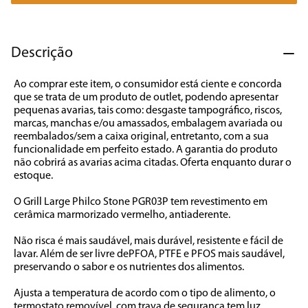
7
º
caixa som
8
º
liquidificador
Descrição
9
º
forno
Ao comprar este item, o consumidor está ciente e concorda 
10
º
ventilador
que se trata de um produto de outlet, podendo apresentar 
pequenas avarias, tais como: desgaste tampográfico, riscos, 
marcas, manchas e/ou amassados, embalagem avariada ou 
reembalados/sem a caixa original, entretanto, com a sua 
funcionalidade em perfeito estado. A garantia do produto 
não cobrirá as avarias acima citadas. Oferta enquanto durar o 
estoque.

O Grill Large Philco Stone PGR03P tem revestimento em 
cerâmica marmorizado vermelho, antiaderente. 

Não risca é mais saudável, mais durável, resistente e fácil de 
lavar. Além de ser livre dePFOA, PTFE e PFOS mais saudável, 
preservando o sabor e os nutrientes dos alimentos. 

Ajusta a temperatura de acordo com o tipo de alimento, o 
termostato removível, com trava de segurança tem luz 