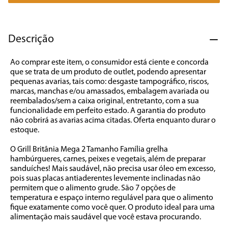
7
º
cafeteira
8
º
panificadora
Descrição
9
º
forno
Ao comprar este item, o consumidor está ciente e concorda 
10
º
ventilador
que se trata de um produto de outlet, podendo apresentar 
pequenas avarias, tais como: desgaste tampográfico, riscos, 
marcas, manchas e/ou amassados, embalagem avariada ou 
reembalados/sem a caixa original, entretanto, com a sua 
funcionalidade em perfeito estado. A garantia do produto 
não cobrirá as avarias acima citadas. Oferta enquanto durar o 
estoque.

O Grill Britânia Mega 2 Tamanho Família grelha 
hambúrgueres, carnes, peixes e vegetais, além de preparar 
sanduíches! Mais saudável, não precisa usar óleo em excesso, 
pois suas placas antiaderentes levemente inclinadas não 
permitem que o alimento grude. São 7 opções de 
temperatura e espaço interno regulável para que o alimento 
fique exatamente como você quer. O produto ideal para uma 
alimentação mais saudável que você estava procurando.
