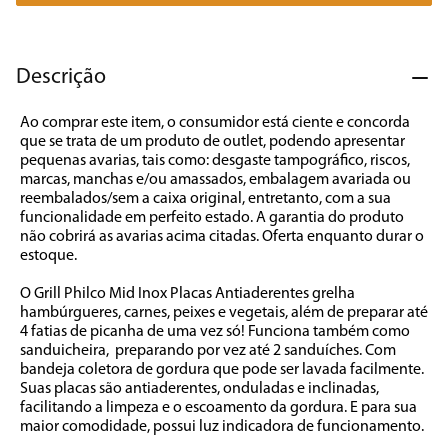
7
º
caixa som
8
º
liquidificador
Descrição
9
º
forno
Ao comprar este item, o consumidor está ciente e concorda 
10
º
ventilador
que se trata de um produto de outlet, podendo apresentar 
pequenas avarias, tais como: desgaste tampográfico, riscos, 
marcas, manchas e/ou amassados, embalagem avariada ou 
reembalados/sem a caixa original, entretanto, com a sua 
funcionalidade em perfeito estado. A garantia do produto 
não cobrirá as avarias acima citadas. Oferta enquanto durar o 
estoque.

O Grill Philco Mid Inox Placas Antiaderentes grelha 
hambúrgueres, carnes, peixes e vegetais, além de preparar até 
4 fatias de picanha de uma vez só! Funciona também como 
sanduicheira,  preparando por vez até 2 sanduíches. Com 
bandeja coletora de gordura que pode ser lavada facilmente. 
Suas placas são antiaderentes, onduladas e inclinadas, 
facilitando a limpeza e o escoamento da gordura. E para sua 
maior comodidade, possui luz indicadora de funcionamento. 
