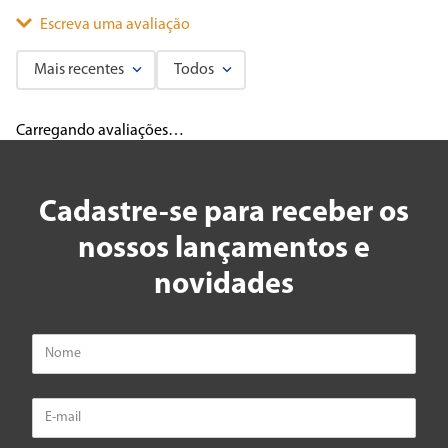
Escreva uma avaliação
Mais recentes
Todos
Adicionar avaliação
Carregando avaliações…
Título
Cadastre-se para receber os
Avalie o produto de 1 a 5 estrelas
nossos lançamentos e
★
★
★
★
★
novidades
Seu nome
Endereço de email
Escreva uma avaliação