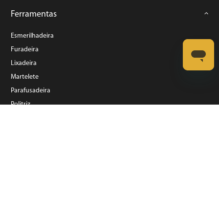
Ferramentas
Esmerilhadeira
Furadeira
Lixadeira
Martelete
Parafusadeira
Politriz
Serra
Soprador Térmico
Trena
Ver tudo
Refrigeração