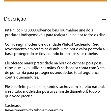
7
º
caixa som
8
º
liquidificador
Descrição
9
º
forno
Kit Philco PKT3000 Advance Íons Tourmaline une dois 
10
º
ventilador
produtos indispensáveis para realçar sua beleza todos os dias. 
Com design moderno e qualidade Philco! Cacheador: Seu 
revestimento em cerâmica distribui melhor o calor por toda a 
base, protegendo os fios e dando brilho aos seus cabelos. 
Ele oferece maior praticidade na hora de cachear, pois possui 
clipe, que evita utilizar as mãos. O cacheador conta com 3 cm 
de ponta fria para proteger os seus dedos, total segurança 
contra queimaduras. 
Ele é perfeito para fazer grandes cachos com o efeito natural, 
o seu tubo modelador possui 32mm de diâmetro. É tudo o 
que você precisa! 
Cacheador
Revestimento do tubo em cerâmica