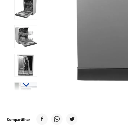
9
º
forno
10
º
ventilador
Compartilhar