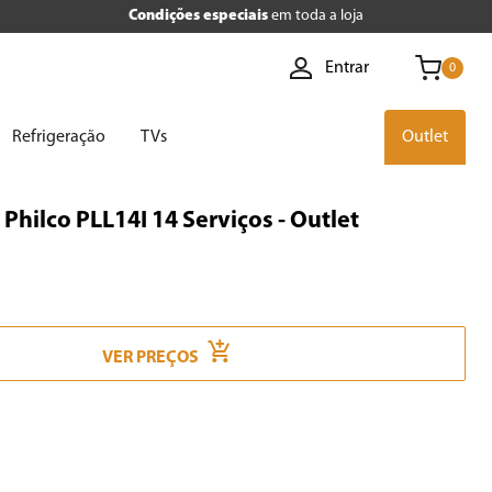
Condições especiais
em toda a loja
Entrar
0
Refrigeração
TVs
Outlet
Philco PLL14I 14 Serviços - Outlet
VER PREÇOS