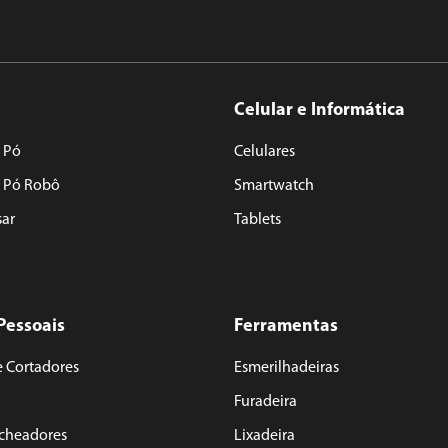
Celular e Informática
 Pó
Celulares
e Pó Robô
Smartwatch
sar
Tablets
Pessoais
Ferramentas
e Cortadores
Esmerilhadeiras
Furadeira
acheadores
Lixadeira