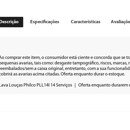
Descrição
Especificações
Características
Avaliaçõ
Ao comprar este item, o consumidor está ciente e concorda que se t
pequenas avarias, tais como: desgaste tampográfico, riscos, marca
reembalados/sem a caixa original, entretanto, com a sua funcionalid
cobrirá as avarias acima citadas. Oferta enquanto durar o estoque.

Lava Louças Philco PLL14I 14 Serviços   |   Oferta enquanto durarem 