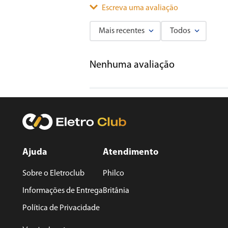
Escreva uma avaliação
Mais recentes
Todos
Adicionar avaliação
Nenhuma avaliação
Título
Avalie o produto de 1 a 5 estrelas
★
★
★
★
★
Seu nome
Ajuda
Atendimento
Sobre o Eletroclub
Philco
Endereço de email
Informações de Entrega
Britânia
Política de Privacidade
Escreva uma avaliação