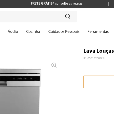
FRETE GRÁTIS*
consulte as regras
?
Áudio
Cozinha
Cuidados Pessoais
Ferramentas
Lava Louças 
ID
:
056152008OUT