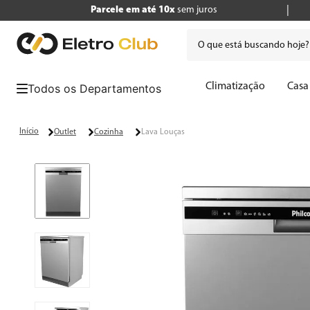
Parcele em até 10x
sem juros
O que está buscando hoje
Termos mais buscados
Climatização
Casa
1
º
tv
2
º
geladeira
Outlet
Cozinha
Lava Louças
3
º
air fryer
4
º
microondas
5
º
liquidificador
6
º
caixa som
7
º
cafeteira
8
º
panificadora