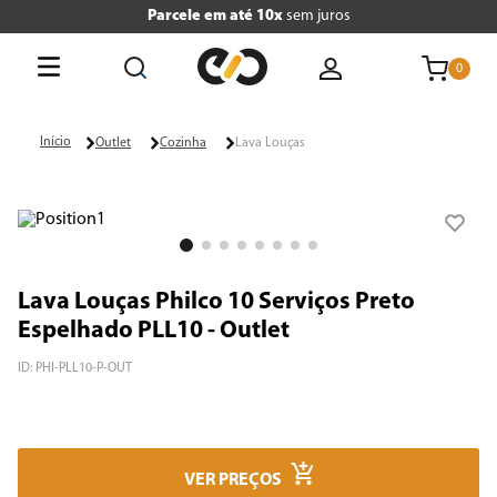
Parcele em até 10x
sem juros
0
O que está buscando hoje?
Outlet
Cozinha
Lava Louças
Termos mais buscados
1
º
tv
2
º
geladeira
Lava Louças Philco 10 Serviços Preto
3
º
air fryer
Espelhado PLL10 - Outlet
4
º
microondas
ID
:
PHI-PLL10-P-OUT
5
º
liquidificador
6
º
caixa som
VER PREÇOS