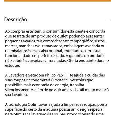
7
º
cafeteira
8
º
panificadora
Descrição
9
º
forno
Ao comprar este item, o consumidor está ciente e concorda 
10
º
ventilador
que se trata de um produto de outlet, podendo apresentar 
pequenas avarias, tais como: desgaste tampográfico, riscos, 
marcas, manchas e/ou amassados, embalagem avariada ou 
reembalados/sem a caixa original, entretanto, com a sua 
funcionalidade em perfeito estado. A garantia do produto 
não cobrirá as avarias acima citadas. Oferta enquanto durar o 
estoque.

A Lavadora e Secadora Philco PLS11T te ajuda a cuidar das 
suas roupas e economizar! O motor é Invertplus que 
possibilita mais economia de energia, trabalha 
silenciosamente, além de possuir uma vida útil muito maior à 
sua lavadora.

A tecnologia Optimuwash ajuda a limpar suas roupas, pois a 
superfície do cesto da máquina possui um design especial 
para otimizar a lavagem das roupas, proporcionando uma 