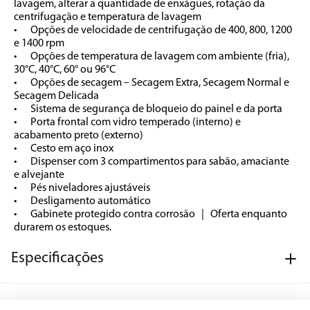
lavagem, alterar a quantidade de enxágues, rotação da 
centrifugação e temperatura de lavagem

•	Opções de velocidade de centrifugação de 400, 800, 1200 
e 1400 rpm

•	Opções de temperatura de lavagem com ambiente (fria), 
30°C, 40°C, 60° ou 96°C

•	Opções de secagem – Secagem Extra, Secagem Normal e 
Secagem Delicada

•	Sistema de segurança de bloqueio do painel e da porta

•	Porta frontal com vidro temperado (interno) e 
acabamento preto (externo) 

•	Cesto em aço inox

•	Dispenser com 3 compartimentos para sabão, amaciante 
e alvejante

•	Pés niveladores ajustáveis

•	Desligamento automático

•	Gabinete protegido contra corrosão   |   Oferta enquanto 
durarem os estoques.
Especificações
Características