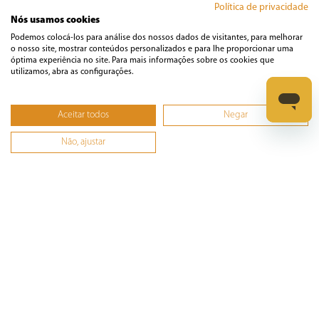
Política de privacidade
Nós usamos cookies
Podemos colocá-los para análise dos nossos dados de visitantes, para melhorar
o nosso site, mostrar conteúdos personalizados e para lhe proporcionar uma
óptima experiência no site. Para mais informações sobre os cookies que
utilizamos, abra as configurações.
Avaliações
Carregando…
Aceitar todos
Negar
Faça login para escrever uma avaliação.
Não, ajustar
Mais recentes
Todos
Carregando avaliações…