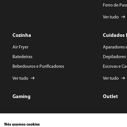
Ferro de Pas
Ver tudo
Cozinha
Cuidados 
Air Fryer
Aparadores 
Batedeiras
Depiladores
Bebedouros e Purificadores
Escovas e C
Ver tudo
Ver tudo
Gaming
Outlet
Nós usamos cookies