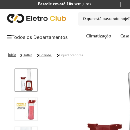
Parcele em até 10x
sem juros
O que está buscando hoje
Termos mais buscados
Climatização
Casa
1
º
tv
2
º
geladeira
Outlet
Cozinha
Liquidificadores
3
º
air fryer
4
º
microondas
5
º
liquidificador
6
º
caixa som
7
º
cafeteira
8
º
panificadora