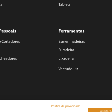
sar
Tablets
Pessoais
Ferramentas
e Cortadores
Esmerilhadeiras
Furadeira
acheadores
Lixadeira
Ver tudo
Política de privacidade
Aceitar 