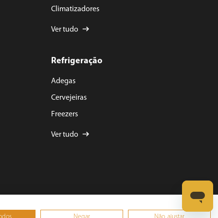
Climatizadores
Ver tudo
Refrigeração
Adegas
Cervejeiras
Freezers
Ver tudo
todos
Negar
Não, ajustar