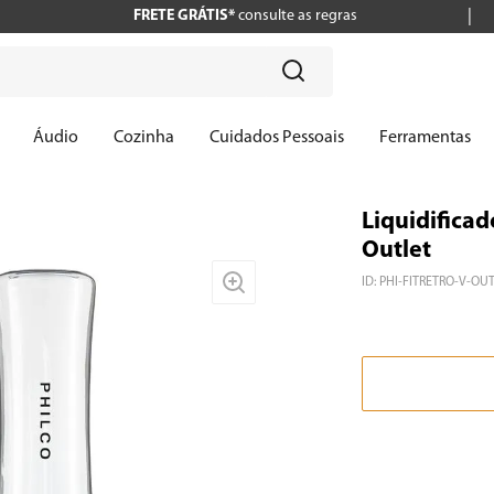
FRETE GRÁTIS*
consulte as regras
?
Áudio
Cozinha
Cuidados Pessoais
Ferramentas
Liquidificad
Outlet
ID
:
PHI-FITRETRO-V-OU