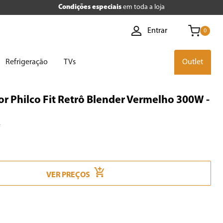
Condições especiais
em toda a loja
Entrar
0
Refrigeração
TVs
Outlet
or Philco Fit Retrô Blender Vermelho 300W -
T
VER PREÇOS