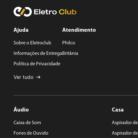
Avalie o produto de 1 a 5 estrelas
★
★
★
★
★
Seu nome
Ajuda
Atendimento
Sobre o Eletroclub
Philco
Endereço de email
Informações de Entrega
Britânia
Política de Privacidade
Escreva uma avaliação
Ver tudo
Áudio
Casa
ENVIAR AVALIAÇÃO
Caixa de Som
Aspirador de
Fones de Ouvido
Aspirador d