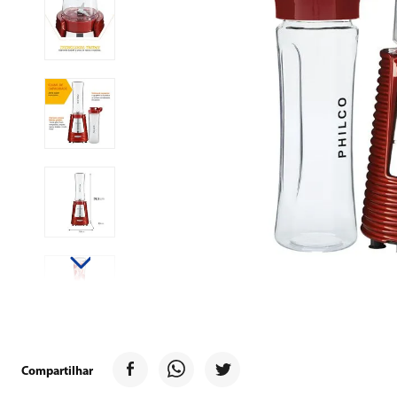
9
º
forno
10
º
ventilador
Compartilhar