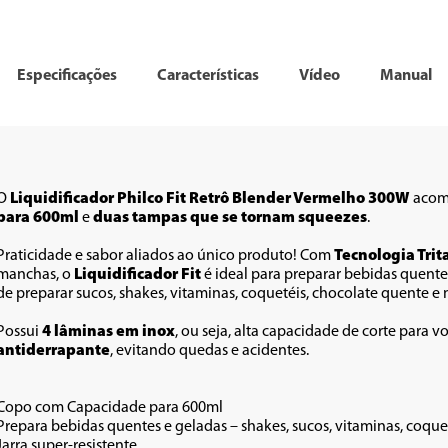
Especificações
Características
Vídeo
Manual
O 
Liquidificador Philco Fit Retrô Blender Vermelho 300W
 aco
para 600ml 
e 
duas tampas que se tornam squeezes
. 
Praticidade e sabor aliados ao único produto! Com 
Tecnologia Trit
manchas, o 
Liquidificador Fit 
é ideal para preparar bebidas quentes
de preparar sucos, shakes, vitaminas, coquetéis, chocolate quente e 
Possui 
4 lâminas em inox
, ou seja, alta capacidade de corte para v
antiderrapante
, evitando quedas e acidentes.
Copo com Capacidade para 600ml
Prepara bebidas quentes e geladas – shakes, sucos, vitaminas, coque
Jarra super-resistente