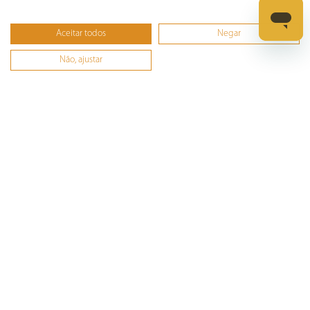
Informática
Aceitar todos
Negar
Ferramentas
Não, ajustar
Esmerilhadeira
Furadeira
Lixadeira
Martelete
Parafusadeira
Politriz
Serra
Soprador Térmico
Trena
Ver tudo
Refrigeração