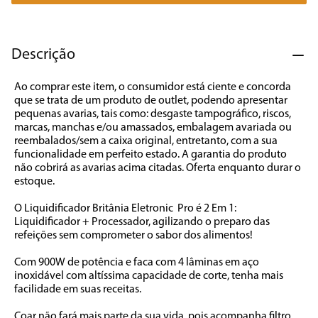
7
º
caixa som
8
º
liquidificador
Descrição
9
º
forno
Ao comprar este item, o consumidor está ciente e concorda 
10
º
ventilador
que se trata de um produto de outlet, podendo apresentar 
pequenas avarias, tais como: desgaste tampográfico, riscos, 
marcas, manchas e/ou amassados, embalagem avariada ou 
reembalados/sem a caixa original, entretanto, com a sua 
funcionalidade em perfeito estado. A garantia do produto 
não cobrirá as avarias acima citadas. Oferta enquanto durar o 
estoque.

O Liquidificador Britânia Eletronic  Pro é 2 Em 1: 
Liquidificador + Processador, agilizando o preparo das 
refeições sem comprometer o sabor dos alimentos!

Com 900W de potência e faca com 4 lâminas em aço 
inoxidável com altíssima capacidade de corte, tenha mais 
facilidade em suas receitas.

Coar não fará mais parte da sua vida, pois acompanha filtro 