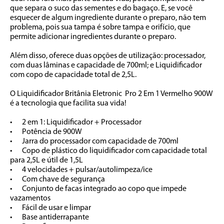
que separa o suco das sementes e do bagaço. E, se você 
esquecer de algum ingrediente durante o preparo, não tem 
problema, pois sua tampa é sobre tampa e orifício, que 
permite adicionar ingredientes durante o preparo.

Além disso, oferece duas opções de utilização: processador, 
com duas lâminas e capacidade de 700ml; e Liquidificador 
com copo de capacidade total de 2,5L.

O Liquidificador Britânia Eletronic  Pro 2 Em 1 Vermelho 900W 
é a tecnologia que facilita sua vida!

•	2 em 1: Liquidificador + Processador

•	Potência de 900W

•	Jarra do processador com capacidade de 700ml

•	Copo de plástico do liquidificador com capacidade total 
para 2,5L e útil de 1,5L

•	4 velocidades + pulsar/autolimpeza/ice

•	Com chave de segurança

•	Conjunto de facas integrado ao copo que impede 
vazamentos

•	Fácil de usar e limpar

•	Base antiderrapante
