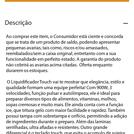
7
º
caixa som
8
º
liquidificador
Descrição
9
º
forno
Ao comprar este item, o Consumidor está ciente e concorda 
10
º
ventilador
que se trata de um produto de saldo, podendo apresentar 
pequenas avarias, tais como, riscos e/ou amassados, 
reembalados/sem a caixa original, entretanto com a sua 
funcionalidade em perfeito estado. A garantia do produto 
não cobrirá as avarias acima citadas.  Oferta enquanto 
durarem os estoques.          

 O Liquidificador Touch vai te mostrar que elegância, estilo e 
qualidade formam uma equipe perfeita! Com 900W, 3 
velocidades, função pulsar e autolimpeza, ele é ideal para 
preparar diversos tipos de alimentos, vitaminas, molhos, 
sopas cremosas e muito mais. Ele ainda conta com a função 
ice, que tritura gelo com maior facilidade e rapidez. Também 
possui tampa com sobretampa e orifício, permitindo a adição 
de ingredientes durante o preparo. Além das laminas 
serrilhadas, ultra afiadas e resistentes. Outro grande 
diferencial é o teclado touch, que evita o acumulo de sujeira, 