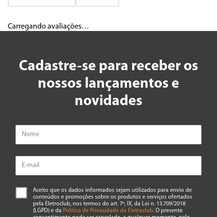
Adicionar avaliação
Carregando avaliações…
Título
Cadastre-se para receber os
Avalie o produto de 1 a 5 estrelas
nossos lançamentos e
★
★
★
★
★
novidades
Seu nome
Endereço de email
Escreva uma avaliação
Aceito que os dados informados sejam utilizados para envio de
conteúdos e promoções sobre os produtos e serviços ofertados
pela Eletroclub, nos termos do art. 7º, IX, da Lei n. 13.709/2018
(LGPD) e da
Política de Privacidade da Eletroclub
. O presente