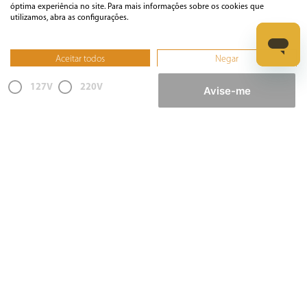
óptima experiência no site. Para mais informações sobre os cookies que
utilizamos, abra as configurações.
Informática
Aceitar todos
Negar
Ferramentas
Não, ajustar
127V
220V
Avise-me
Esmerilhadeira
Furadeira
Lixadeira
Martelete
Parafusadeira
Politriz
Serra
Soprador Térmico
Trena
Ver tudo