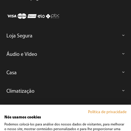
Loja Segura
Áudio e Vídeo
Casa
Climatização
Cozinha
Política de privacidade
Nós usamos cookies
Podemos colocá-los para análise dos nossos dados de visitantes, para melhorar
Cuidados Pessoais
o nosso site, mostrar conteúdos personalizados e para lhe proporcionar uma