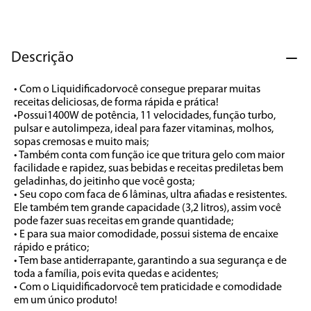
7
º
liquidificador
8
º
cafeteira
Descrição
9
º
forno
10
º
ventilador
• Com o Liquidificadorvocê consegue preparar muitas 
receitas deliciosas, de forma rápida e prática!

•Possui1400W de potência, 11 velocidades, função turbo, 
pulsar e autolimpeza, ideal para fazer vitaminas, molhos, 
sopas cremosas e muito mais;

• Também conta com função ice que tritura gelo com maior 
facilidade e rapidez, suas bebidas e receitas prediletas bem 
geladinhas, do jeitinho que você gosta;

• Seu copo com faca de 6 lâminas, ultra afiadas e resistentes. 
Ele também tem grande capacidade (3,2 litros), assim você 
pode fazer suas receitas em grande quantidade;

• E para sua maior comodidade, possui sistema de encaixe 
rápido e prático;

• Tem base antiderrapante, garantindo a sua segurança e de 
toda a família, pois evita quedas e acidentes;

• Com o Liquidificadorvocê tem praticidade e comodidade 
em um único produto!