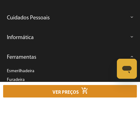
Cuidados Pessoais
Informática
Ferramentas
Esmerilhadeira
Furadeira
Lixadeira
VER PREÇOS
Martelete
Parafusadeira
Politriz
Serra
Soprador Térmico