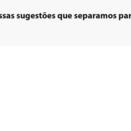
ssas sugestões que separamos pa