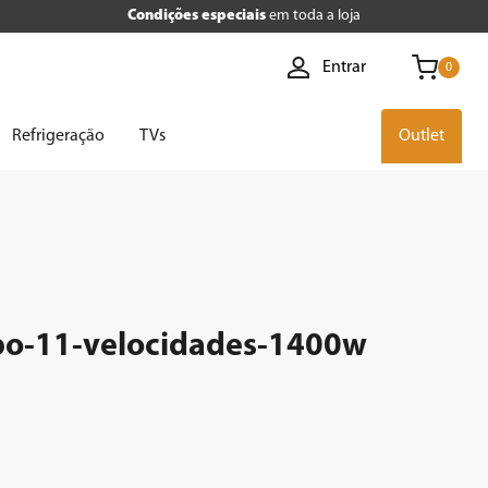
Condições especiais
em toda a loja
Entrar
0
Refrigeração
TVs
Outlet
urbo-11-velocidades-1400w