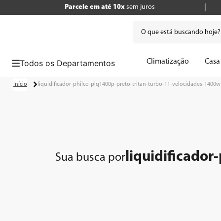
Parcele em até 10x
sem juros
O que está buscando hoje
Termos mais buscados
Climatização
Casa
1
º
tv
liquidificador-philco-plq1400p-preto-tritan-turbo-11-velocidades-1400w
2
º
geladeira
3
º
air fryer
4
º
microondas
5
º
liquidificador
liquidificado
Sua busca por
6
º
caixa som
7
º
cafeteira
8
º
panificadora