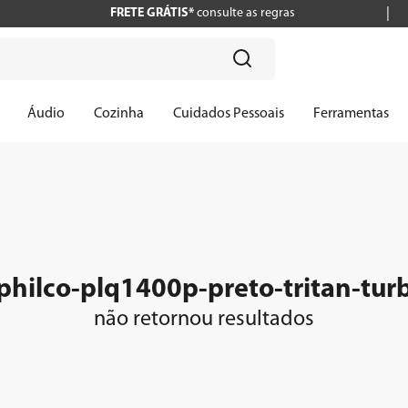
FRETE GRÁTIS*
consulte as regras
?
Áudio
Cozinha
Cuidados Pessoais
Ferramentas
r-philco-plq1400p-preto-tritan-t
não retornou resultados