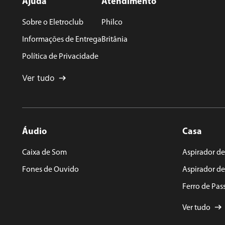
Ajuda
Atendimento
Sobre o Eletroclub
Philco
Endereço de email
Informações de Entrega
Britânia
Política de Privacidade
Escreva uma avaliação
Ver tudo
Áudio
Casa
ENVIAR AVALIAÇÃO
Caixa de Som
Aspirador de
Fones de Ouvido
Aspirador d
Ferro de Pas
Ver tudo