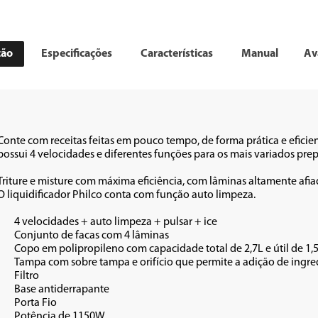
ção
Especificações
Características
Manual
Av
Conte com receitas feitas em pouco tempo, de forma prática e eficie
possui 4 velocidades e diferentes funções para os mais variados prepa
Triture e misture com máxima eficiência, com lâminas altamente afiada
O liquidificador Philco conta com função auto limpeza. 

sar + ice

âminas

útil de 1,5L 

durante o preparo

o

ante

io

•	Potência de 1150W.