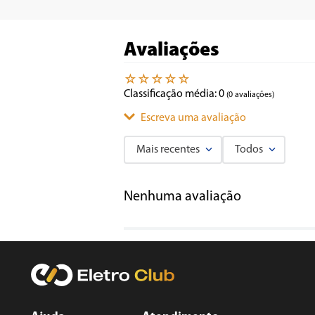
Avaliações
☆
☆
☆
☆
☆
Classificação média: 0
(0 avaliações)
Escreva uma avaliação
Mais recentes
Todos
Adicionar avaliação
Nenhuma avaliação
Título
Avalie o produto de 1 a 5 estrelas
★
★
★
★
★
Seu nome