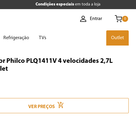
Condições especiais
em toda a loja
Entrar
0
Refrigeração
TVs
Outlet
or Philco PLQ1411V 4 velocidades 2,7L
let
VER PREÇOS