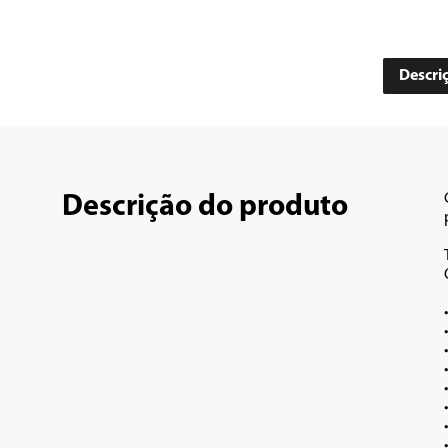
Descri
Descrição do produto
•	4 velocidades + auto limpeza + pul
•	Conjunto de facas com 4 l
•	Copo em polipropileno com capacidade total de 2,7L e 
•	Tampa com sobre tampa e orifício que permite a adição de ingredientes 
•	Filtr
•	Base antiderrap
•	Porta F