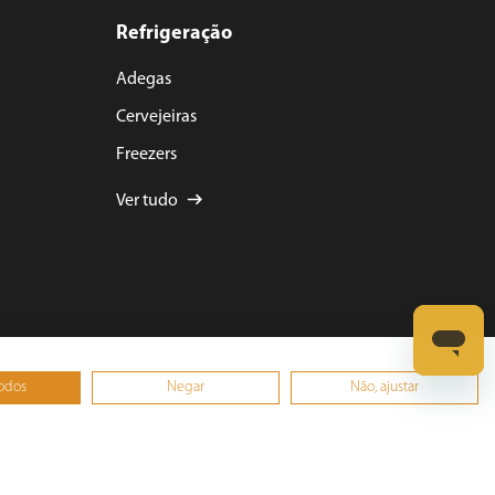
Refrigeração
Adegas
Cervejeiras
Freezers
Ver tudo
todos
Negar
Não, ajustar
0001-15