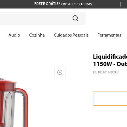
FRETE GRÁTIS*
consulte as regras
?
Áudio
Cozinha
Cuidados Pessoais
Ferramentas
Liquidificad
1150W - Out
ID
:
103101169OUT