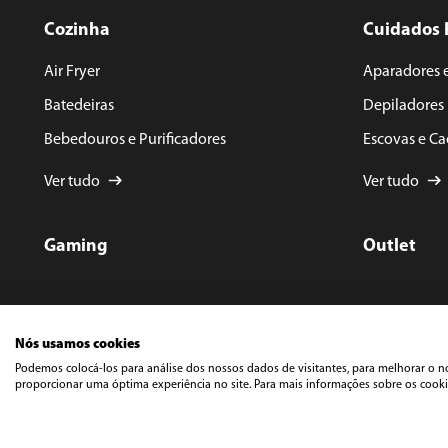
Cozinha
Cuidados 
Air Fryer
Aparadores 
Batedeiras
Depiladores
Bebedouros e Purificadores
Escovas e C
Ver tudo
Ver tudo
Gaming
Outlet
Nós usamos cookies
Podemos colocá-los para análise dos nossos dados de visitantes, para melhorar o n
proporcionar uma óptima experiência no site. Para mais informações sobre os cookie
©️ Cop
Rua Do