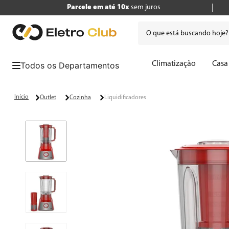
Parcele em até 10x
sem juros
O que está buscando hoje
Termos mais buscados
Climatização
Casa
1
º
tv
2
º
air fryer
Outlet
Cozinha
Liquidificadores
3
º
geladeira
4
º
microondas
5
º
cafeteira
6
º
panificadora
7
º
caixa som
8
º
liquidificador