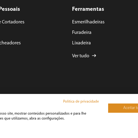
Pessoais
Ferramentas
e Cortadores
Esmerilhadeiras
Furadeira
acheadores
Lixadeira
Ver tudo
Política de privacidade
Aceitar 
osso site, mostrar conteúdos personalizados e para lhe
s que utilizamos, abra as configurações.
yright 2025 BRITÂNIA ECOM S.A. - Todos Direitos Reservados.
na Francisca, N° 11.850 - Pirabeiraba - CEP: 89239-270 Joinville – SC - CNPJ: 59.971.342/