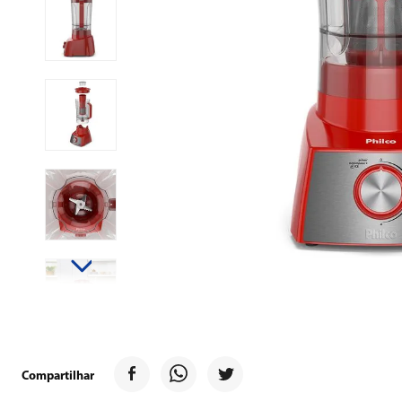
9
º
forno
10
º
ventilador
Compartilhar