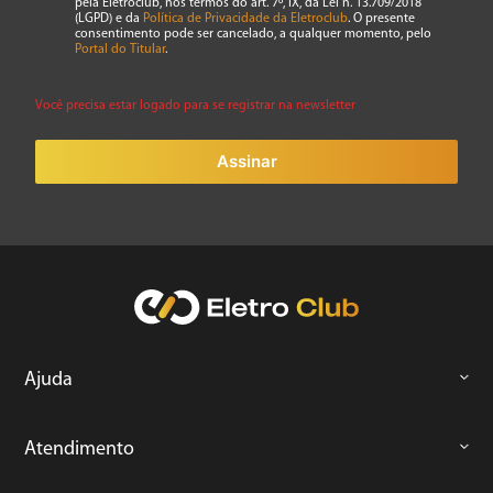
pela Eletroclub, nos termos do art. 7º, IX, da Lei n. 13.709/2018
7
º
cafeteira
(LGPD) e da
Política de Privacidade da Eletroclub
. O presente
consentimento pode ser cancelado, a qualquer momento, pelo
8
º
panificadora
Portal do Titular
.
9
º
forno
Você precisa estar logado para se registrar na newsletter
10
º
ventilador
Assinar
Ajuda
Atendimento