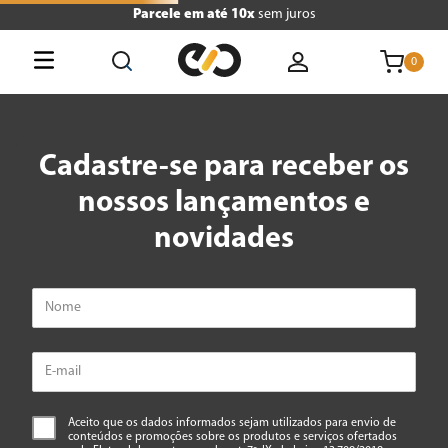
Parcele em até 10x
sem juros
0
O que está buscando hoje?
Cadastre-se para receber os
Termos mais buscados
nossos lançamentos e
1
º
tv
novidades
2
º
geladeira
3
º
air fryer
4
º
microondas
5
º
liquidificador
6
º
caixa som
Aceito que os dados informados sejam utilizados para envio de
conteúdos e promoções sobre os produtos e serviços ofertados