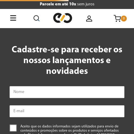
Parcele em até 10x
sem juros
0
O que está buscando hoje?
Cadastre-se para receber os
Termos mais buscados
nossos lançamentos e
1
º
tv
novidades
2
º
geladeira
3
º
air fryer
4
º
microondas
5
º
liquidificador
6
º
caixa som
Aceito que os dados informados sejam utilizados para envio de
conteúdos e promoções sobre os produtos e serviços ofertados