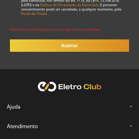
pela Eletroclub, nos termos do art. 7º, IX, da Lei n. 13.709/2018
7
º
cafeteira
(LGPD) e da
Política de Privacidade da Eletroclub
. O presente
consentimento pode ser cancelado, a qualquer momento, pelo
8
º
panificadora
Portal do Titular
.
9
º
forno
Você precisa estar logado para se registrar na newsletter
10
º
ventilador
Assinar
Ajuda
Atendimento