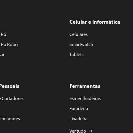
Celular e Informática
 Pó
Celulares
e Pó Robô
Smartwatch
sar
Tablets
Pessoais
Ferramentas
e Cortadores
Esmerilhadeiras
Furadeira
acheadores
Lixadeira
Ver tudo