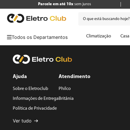
Parcele em até 10x
sem juros
O que está buscando hoje
Termos mais buscados
Climatização
Casa
1
º
tv
2
º
air fryer
3
º
geladeira
4
º
microondas
Ajuda
Atendimento
5
º
cafeteira
Sobre o Eletroclub
Philco
6
º
panificadora
Informações de Entrega
Britânia
Política de Privacidade
7
º
caixa som
Ver tudo
8
º
liquidificador