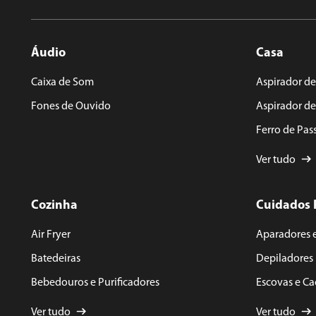
9
º
forno
10
º
ventilador
Áudio
Casa
Caixa de Som
Aspirador de
Fones de Ouvido
Aspirador d
Ferro de Pas
Ver tudo
Cozinha
Cuidados 
Air Fryer
Aparadores 
Batedeiras
Depiladores
Bebedouros e Purificadores
Escovas e C
Ver tudo
Ver tudo