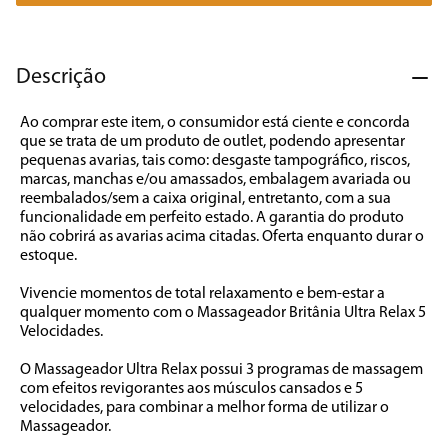
7
º
caixa som
8
º
liquidificador
Descrição
9
º
forno
Ao comprar este item, o consumidor está ciente e concorda 
10
º
ventilador
que se trata de um produto de outlet, podendo apresentar 
pequenas avarias, tais como: desgaste tampográfico, riscos, 
marcas, manchas e/ou amassados, embalagem avariada ou 
reembalados/sem a caixa original, entretanto, com a sua 
funcionalidade em perfeito estado. A garantia do produto 
não cobrirá as avarias acima citadas. Oferta enquanto durar o 
estoque.

Vivencie momentos de total relaxamento e bem-estar a 
qualquer momento com o Massageador Britânia Ultra Relax 5 
Velocidades.

O Massageador Ultra Relax possui 3 programas de massagem 
com efeitos revigorantes aos músculos cansados e 5 
velocidades, para combinar a melhor forma de utilizar o 
Massageador. 
