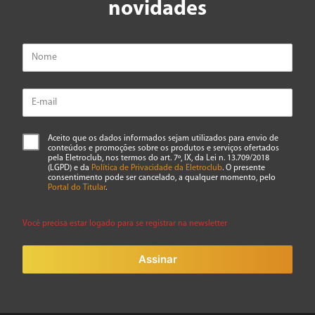
novidades
Aceito que os dados informados sejam utilizados para envio de
conteúdos e promoções sobre os produtos e serviços ofertados
pela Eletroclub, nos termos do art. 7º, IX, da Lei n. 13.709/2018
(LGPD) e da
Política de Privacidade da Eletroclub
. O presente
consentimento pode ser cancelado, a qualquer momento, pelo
Portal do Titular
.
Você precisa estar logado para se registrar na newsletter
Assinar