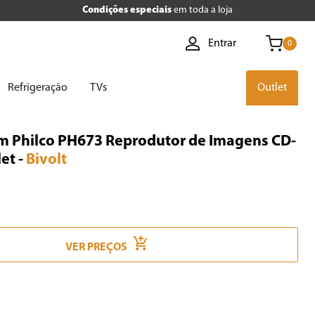
Condições especiais
em toda a loja
Entrar
0
Refrigeração
TVs
Outlet
m Philco PH673 Reprodutor de Imagens CD-
let
-
Bivolt
VER PREÇOS