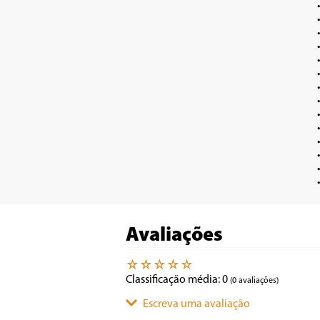
•	Reproduz Imagem  SV VCD-R/RW  SV VCD+R/RW  VCD  SVCD  CD  CD-R
•	Entradas USB  cartão de memória MMC /
•	Entrada de Microfone (
•	Entrada vídeo composto e áudio 
•	Entrada RF  Sintonia automática por Canais em
•	Display digit
•	Saídas vídeo composto e áudio 
•	Rádio FM estéreo com sintonia 
•	Tela LCD 7
•	Caixas acústicas independ
•	Equalizador pré-programado e efeitos
•	Funções REPEAT  ZOOM  
•	Função Rippi
Avaliações
☆
☆
☆
☆
☆
Classificação média: 0
(0 avaliações)
Escreva uma avaliação