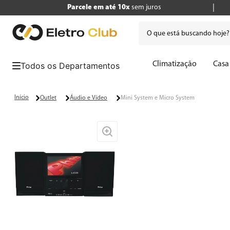
Parcele em até 10x
sem juros
O que está buscando hoje
Termos mais buscados
Climatização
Casa
1
º
tv
2
º
air fryer
Outlet
Áudio e Vídeo
Mini System e Micro System
3
º
geladeira
4
º
microondas
5
º
panificadora
6
º
cafeteira
7
º
caixa som
8
º
liquidificador