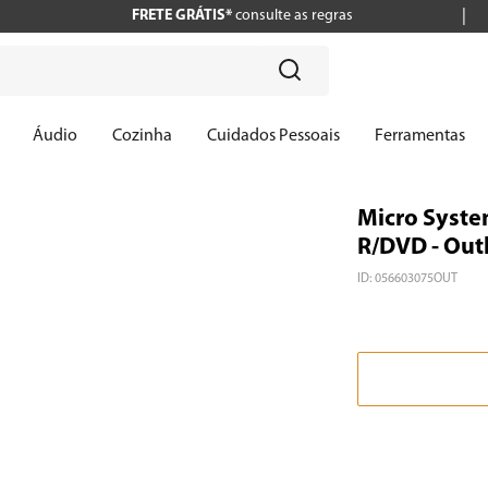
FRETE GRÁTIS*
consulte as regras
?
Áudio
Cozinha
Cuidados Pessoais
Ferramentas
Micro Syste
R/DVD - Out
ID
:
056603075OUT