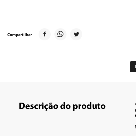
9
º
forno
10
º
ventilador
Compartilhar
Descrição do produto