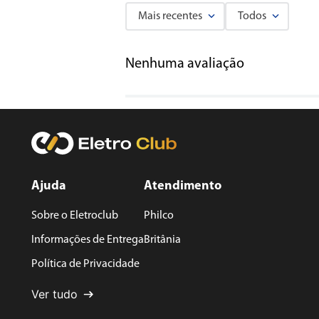
Mais recentes
Todos
Adicionar avaliação
Nenhuma avaliação
Título
Avalie o produto de 1 a 5 estrelas
★
★
★
★
★
Seu nome
Ajuda
Atendimento
Sobre o Eletroclub
Philco
Endereço de email
Informações de Entrega
Britânia
Política de Privacidade
Escreva uma avaliação
Ver tudo