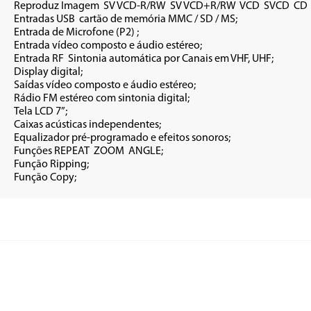
/RW  MP3  JPEG;

 SD / MS;

P2) ;

estéreo;

 VHF, UHF; 

al;

estéreo;

digital;

”; 

entes;

 sonoros;

ANGLE;

ng;

•	Função Copy;