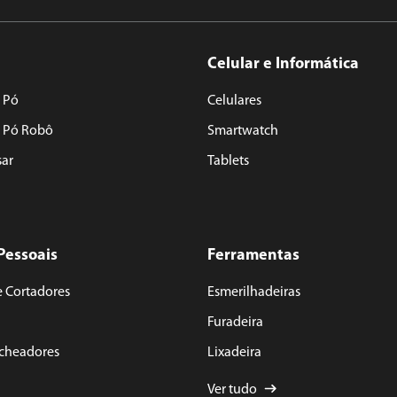
Celular e Informática
 Pó
Celulares
e Pó Robô
Smartwatch
sar
Tablets
Pessoais
Ferramentas
e Cortadores
Esmerilhadeiras
Furadeira
acheadores
Lixadeira
Ver tudo