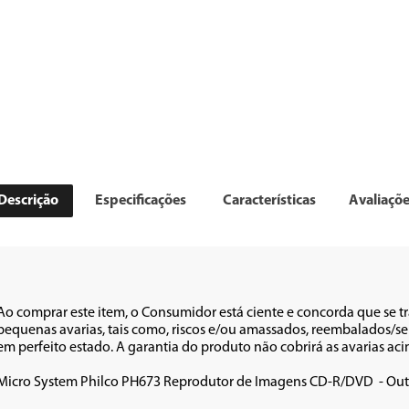
Descrição
Especificações
Características
Avaliaçõ
Ao comprar este item, o Consumidor está ciente e concorda que se t
pequenas avarias, tais como, riscos e/ou amassados, reembalados/sem
em perfeito estado. A garantia do produto não cobrirá as avarias acima 
Micro System Philco PH673 Reprodutor de Imagens CD-R/DVD  - Outl