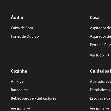
Áudio
Casa
ENVIAR AVALIAÇÃO
Caixa de Som
Aspirador de
Fones de Ouvido
Aspirador d
Ferro de Pas
Ver tudo
Cozinha
Cuidados 
Air Fryer
Aparadores 
Batedeiras
Depiladores
Bebedouros e Purificadores
Escovas e C
Ver tudo
Ver tudo