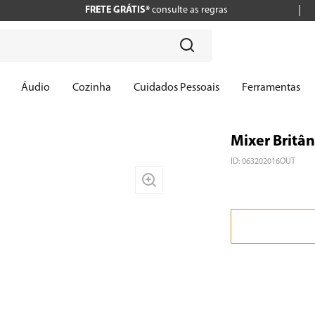
FRETE GRÁTIS*
consulte as regras
?
Áudio
Cozinha
Cuidados Pessoais
Ferramentas
Mixer Britâ
ID
:
063202016OUT