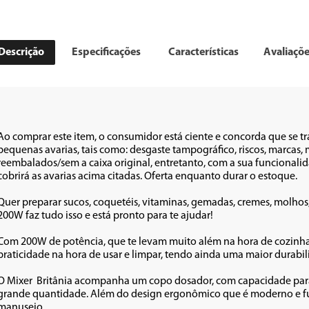
Descrição
Especificações
Características
Avaliaçõ
Ao comprar este item, o consumidor está ciente e concorda que se t
pequenas avarias, tais como: desgaste tampográfico, riscos, marca
reembalados/sem a caixa original, entretanto, com a sua funcionalid
cobrirá as avarias acima citadas. Oferta enquanto durar o estoque.

Quer preparar sucos, coquetéis, vitaminas, gemadas, cremes, molhos
200W faz tudo isso e está pronto para te ajudar!

Com 200W de potência, que te levam muito além na hora de cozinhar
praticidade na hora de usar e limpar, tendo ainda uma maior durabili
O Mixer  Britânia acompanha um copo dosador, com capacidade para 
grande quantidade. Além do design ergonômico que é moderno e func
manuseio. 
