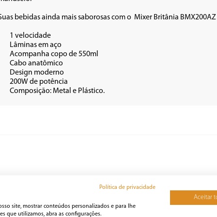
Suas bebidas ainda mais saborosas com o  Mixer Britânia BMX200AZ
de

aço

550ml

ico

rno

cia

•	Composição: Metal e Plástico.
Política de privacidade
Aceitar 
osso site, mostrar conteúdos personalizados e para lhe
s que utilizamos, abra as configurações.