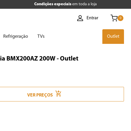
Condições especiais
em toda a loja
Entrar
0
Refrigeração
TVs
Outlet
nia BMX200AZ 200W - Outlet
VER PREÇOS