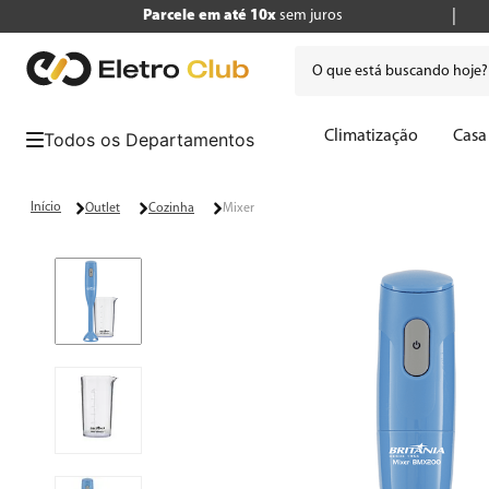
Parcele em até 10x
sem juros
O que está buscando hoje
Termos mais buscados
Climatização
Casa
1
º
tv
2
º
geladeira
Outlet
Cozinha
Mixer
3
º
air fryer
4
º
microondas
5
º
panificadora
6
º
caixa som
7
º
liquidificador
8
º
cafeteira