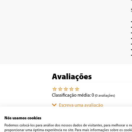
•	1 velocida
•	Lâminas em 
•	Acompanha copo de 
•	Cabo anatôm
•	Design mode
•	200W de potên
Avaliações
☆
☆
☆
☆
☆
Classificação média: 0
(0 avaliações)
Escreva uma avaliação
Nós usamos cookies
Mais recentes
Todos
Podemos colocá-los para análise dos nossos dados de visitantes, para melhorar o n
Adicionar avaliação
proporcionar uma óptima experiência no site. Para mais informações sobre os cookie