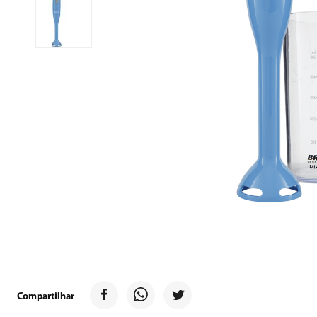
9
º
forno
10
º
ventilador
Compartilhar