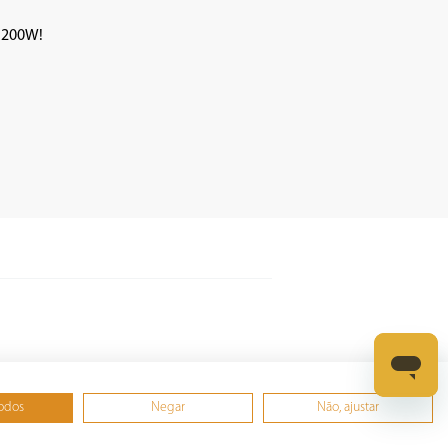
 200W!

todos
Negar
Não, ajustar