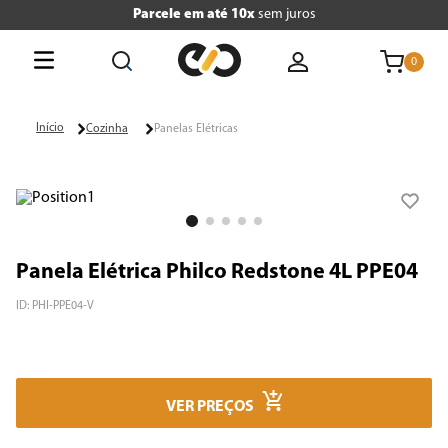
Parcele em até 10x
sem juros
0
O que está buscando hoje?
Cozinha
Panelas Elétricas
Termos mais buscados
1
º
tv
2
º
air fryer
Panela Elétrica Philco Redstone 4L PPE04
3
º
geladeira
ID
:
PHI-PPE04-V
4
º
microondas
5
º
cafeteira
VER PREÇOS
6
º
panificadora