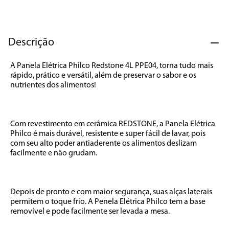
7
º
caixa som
8
º
liquidificador
Descrição
9
º
forno
10
º
ventilador
A Panela Elétrica Philco Redstone 4L PPE04, torna tudo mais 
rápido, prático e versátil, além de preservar o sabor e os 
nutrientes dos alimentos!

Com revestimento em cerâmica REDSTONE, a Panela Elétrica 
Philco é mais durável, resistente e super fácil de lavar, pois 
com seu alto poder antiaderente os alimentos deslizam 
facilmente e não grudam. 

Depois de pronto e com maior segurança, suas alças laterais 
permitem o toque frio. A Penela Elétrica Philco tem a base 
removível e pode facilmente ser levada a mesa. 
