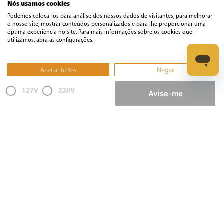
Nós usamos cookies
Podemos colocá-los para análise dos nossos dados de visitantes, para melhorar
Casa
o nosso site, mostrar conteúdos personalizados e para lhe proporcionar uma
óptima experiência no site. Para mais informações sobre os cookies que
utilizamos, abra as configurações.
Climatização
Aceitar todos
Negar
Cozinha
Não, ajustar
127V
220V
Avise-me
Cuidados Pessoais
Informática
Ferramentas
Esmerilhadeira
Furadeira