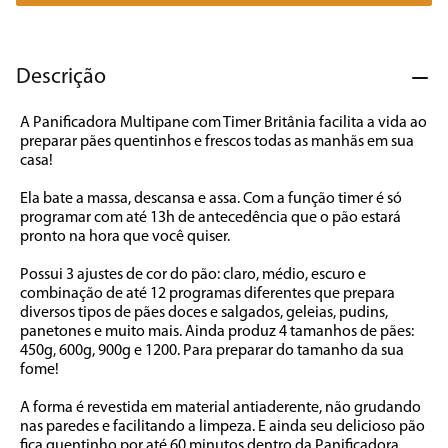
7
º
caixa som
8
º
liquidificador
Descrição
9
º
forno
A Panificadora Multipane com Timer Britânia facilita a vida ao 
10
º
ventilador
preparar pães quentinhos e frescos todas as manhãs em sua 
casa!  

Ela bate a massa, descansa e assa. Com a função timer é só 
programar com até 13h de antecedência que o pão estará 
pronto na hora que você quiser. 

Possui 3 ajustes de cor do pão: claro, médio, escuro e 
combinação de até 12 programas diferentes que prepara 
diversos tipos de pães doces e salgados, geleias, pudins, 
panetones e muito mais. Ainda produz 4 tamanhos de pães: 
450g, 600g, 900g e 1200. Para preparar do tamanho da sua 
fome!  

A forma é revestida em material antiaderente, não grudando 
nas paredes e facilitando a limpeza. E ainda seu delicioso pão 
fica quentinho por até 60 minutos dentro da Panificadora 