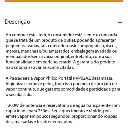
7
º
liquidificador
8
º
cafeteira
Descrição
9
º
forno
Ao comprar este item, o consumidor está ciente e concorda 
10
º
ventilador
que se trata de um produto de outlet, podendo apresentar 
pequenas avarias, tais como: desgaste tampográfico, riscos, 
marcas, manchas e/ou amassados, embalagem avariada ou 
reembalados/sem a caixa original, entretanto, com a sua 
funcionalidade em perfeito estado. A garantia do produto 
não cobrirá as avarias acima citadas.

A Passadeira a Vapor Philco Portátil PVP02AZ desamassa, 
higieniza e remove pelos, tudo isso por meio de um jato de 
vapor contínuo, que garante comodidade e praticidade para 
o seu dia a dia! 

1200W de potência e reservatório de água transparente com 
capacidade para 250ml. Seu aquecimento é rápido, pois 
emite vapor em poucos segundos, proporcionando roupas 
desamassadas e tecidos renovados.
