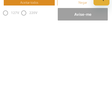
Aceitar todos
Negar
Furadeira
Não, ajustar
127V
220V
Lixadeira
Avise-me
Martelete
Parafusadeira
Politriz
Serra
Soprador Térmico
Trena
Ver tudo
Refrigeração
©️ Copyright 2023 BRITÂNIA ELETRODOMÉSTICOS S.A. - Todos Direitos Reservados.
Rua Dona Francisca, N° 12.340 - Pirabeiraba - CEP: 89239-270 Joinville – SC - CNPJ:
07.019.308/0014-42