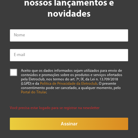
nossos lançamentos e
novidades
Aceito que os dados informados sejam utilizados para envio de
conteúdos e promoções sobre os produtos e serviços ofertados
pela Eletroclub, nos termos do art. 7º, IX, da Lei n. 13.709/2018
(LGPD) e da
Política de Privacidade da Eletroclub
. O presente
consentimento pode ser cancelado, a qualquer momento, pelo
Portal do Titular
.
Você precisa estar logado para se registrar na newsletter
Assinar