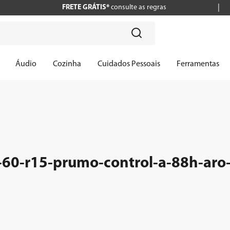
FRETE GRÁTIS*
consulte as regras
?
Áudio
Cozinha
Cuidados Pessoais
Ferramentas
60-r15-prumo-control-a-88h-aro