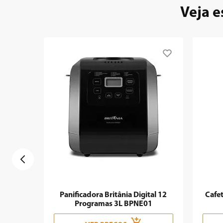
9
º
forno
Veja e
10
º
ventilador
Panificadora Britânia Digital 12
Cafet
Programas 3L BPNE01