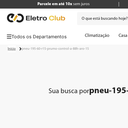
Parcele em até 10x
sem juros
O que está buscando hoje
Termos mais buscados
Climatização
Casa
1
º
tv
pneu-195-60-r15-prumo-control-a-88h-aro-15
2
º
air fryer
3
º
geladeira
4
º
microondas
5
º
panificadora
pneu-195-
Sua busca por
6
º
cafeteira
7
º
caixa som
8
º
liquidificador