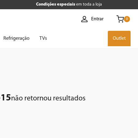
Condições especiais
em toda a loja
Entrar
0
Refrigeração
TVs
Outlet
-15
não retornou resultados