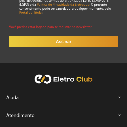
pela Eletroclub, nos termos do art. 7º, IX, da Lei n. 13.709/2018
7
º
caixa som
(LGPD) e da
Política de Privacidade da Eletroclub
. O presente
consentimento pode ser cancelado, a qualquer momento, pelo
8
º
liquidificador
Portal do Titular
.
9
º
forno
Você precisa estar logado para se registrar na newsletter
10
º
ventilador
Assinar
Ajuda
Atendimento