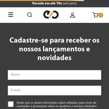
Parcele em até 10x
sem juros
0
O que está buscando hoje?
Cadastre-se para receber os
Termos mais buscados
nossos lançamentos e
1
º
tv
novidades
2
º
air fryer
3
º
geladeira
4
º
microondas
5
º
panificadora
6
º
cafeteira
Aceito que os dados informados sejam utilizados para envio de
conteúdos e promoções sobre os produtos e serviços ofertados