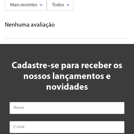
Mais recentes
Todos
Adicionar avaliação
Nenhuma avaliação
Título
Avalie o produto de 1 a 5 estrelas
★
★
★
★
★
Cadastre-se para receber os
Seu nome
nossos lançamentos e
novidades
Endereço de email
Escreva uma avaliação