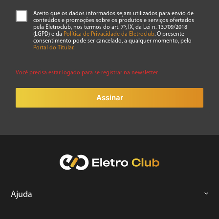
Aceito que os dados informados sejam utilizados para envio de
conteúdos e promoções sobre os produtos e serviços ofertados
pela Eletroclub, nos termos do art. 7º, IX, da Lei n. 13.709/2018
(LGPD) e da
Política de Privacidade da Eletroclub
. O presente
consentimento pode ser cancelado, a qualquer momento, pelo
ENVIAR AVALIAÇÃO
Portal do Titular
.
Você precisa estar logado para se registrar na newsletter
Assinar
Ajuda