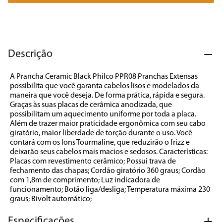
7
º
cafeteira
8
º
panificadora
9
º
forno
Descrição
10
º
ventilador
A Prancha Ceramic Black Philco PPR08 Pranchas Extensas 
possibilita que você garanta cabelos lisos e modelados da 
maneira que você deseja. De forma prática, rápida e segura. 
Graças às suas placas de cerâmica anodizada, que 
possibilitam um aquecimento uniforme por toda a placa. 
Além de trazer maior praticidade ergonômica com seu cabo 
giratório, maior liberdade de torção durante o uso. Você 
contará com os Ions Tourmaline, que reduzirão o frizz e 
deixarão seus cabelos mais macios e sedosos. Características: 
Placas com revestimento cerâmico; Possui trava de 
fechamento das chapas; Cordão giratório 360 graus; Cordão 
com 1,8m de comprimento; Luz indicadora de 
funcionamento; Botão liga/desliga; Temperatura máxima 230 
graus; Bivolt automático;
Especificações