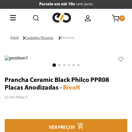
Parcele em até 10x
sem juros
0
O que está buscando hoje?
Cuidados Pessoais
Pranchas
Termos mais buscados
1
º
tv
2
º
geladeira
Prancha Ceramic Black Philco PPR08
3
º
air fryer
Placas Anodizadas
-
Bivolt
4
º
microondas
ID
:
PHI-PPR08-P
5
º
liquidificador
6
º
caixa som
VER PREÇOS