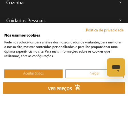
Cozinha
Cuidados Pessoais
Política de privacidade
Nós usamos cookies
Informática
Podemos colocá-los para análise dos nossos dados de visitantes, para melhorar
o nosso site, mostrar conteúdos personalizados e para lhe proporcionar uma
óptima experiência no site. Para mais informações sobre os cookies que
Ferramentas
utilizamos, abra as configurações.
Esmerilhadeira
Aceitar todos
Negar
Furadeira
Não, ajustar
Lixadeira
VER PREÇOS
Martelete
Parafusadeira
Politriz
Serra
Soprador Térmico