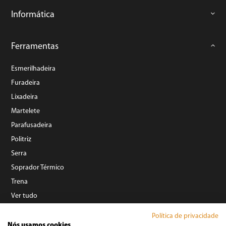
Informática
Ferramentas
Esmerilhadeira
Furadeira
Lixadeira
Martelete
Parafusadeira
Politriz
Serra
Soprador Térmico
Trena
Ver tudo
Política de privacidade
Refrigeração
Nós usamos cookies