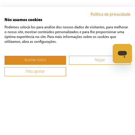
Manual
Política de privacidade
Nós usamos cookies
Podemos colocá-los para análise dos nossos dados de visitantes, para melhorar
o nosso site, mostrar conteúdos personalizados e para lhe proporcionar uma
óptima experiência no site. Para mais informações sobre os cookies que
utilizamos, abra as configurações.
Avaliações
☆
☆
☆
☆
☆
Aceitar todos
Negar
Classificação média: 0
(0 avaliações)
Não, ajustar
Faça login para escrever uma avaliação.
Mais recentes
Todos
Nenhuma avaliação