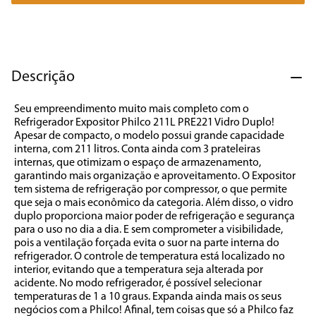
7
º
caixa som
8
º
liquidificador
9
º
forno
Descrição
10
º
ventilador
Seu empreendimento muito mais completo com o 
Refrigerador Expositor Philco 211L PRE221 Vidro Duplo! 
Apesar de compacto, o modelo possui grande capacidade 
interna, com 211 litros. Conta ainda com 3 prateleiras 
internas, que otimizam o espaço de armazenamento, 
garantindo mais organização e aproveitamento. O Expositor 
tem sistema de refrigeração por compressor, o que permite 
que seja o mais econômico da categoria. Além disso, o vidro 
duplo proporciona maior poder de refrigeração e segurança 
para o uso no dia a dia. E sem comprometer a visibilidade, 
pois a ventilação forçada evita o suor na parte interna do 
refrigerador. O controle de temperatura está localizado no 
interior, evitando que a temperatura seja alterada por 
acidente. No modo refrigerador, é possível selecionar 
temperaturas de 1 a 10 graus. Expanda ainda mais os seus 
negócios com a Philco! Afinal, tem coisas que só a Philco faz 