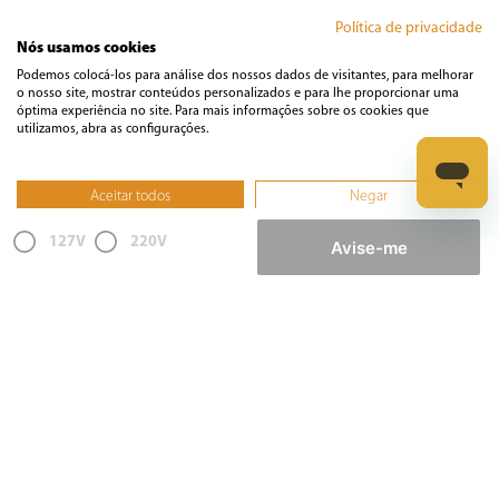
Política de privacidade
Climatização
Nós usamos cookies
Podemos colocá-los para análise dos nossos dados de visitantes, para melhorar
o nosso site, mostrar conteúdos personalizados e para lhe proporcionar uma
Cozinha
óptima experiência no site. Para mais informações sobre os cookies que
utilizamos, abra as configurações.
Cuidados Pessoais
Aceitar todos
Negar
Não, ajustar
Informática
127V
220V
Avise-me
Ferramentas
Esmerilhadeira
Furadeira
Lixadeira
Martelete
Parafusadeira