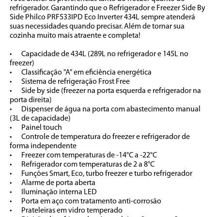
refrigerador. Garantindo que o Refrigerador e Freezer Side By 
Side Philco PRF533IPD Eco Inverter 434L sempre atenderá 
suas necessidades quando precisar. Além de tornar sua 
cozinha muito mais atraente e completa!

•	Capacidade de 434L (289L no refrigerador e 145L no 
freezer)

•	Classificação "A" em eficiência energética

•	Sistema de refrigeração Frost Free

•	Side by side (freezer na porta esquerda e refrigerador na 
porta direita)

•	Dispenser de água na porta com abastecimento manual 
(3L de capacidade)

•	Painel touch 

•	Controle de temperatura do freezer e refrigerador de 
forma independente

•	Freezer com temperaturas de -14°C a -22°C

•	Refrigerador com temperaturas de 2 a 8°C

•	Funções Smart, Eco, turbo freezer e turbo refrigerador

•	Alarme de porta aberta

•	Iluminação interna LED

•	Porta em aço com tratamento anti-corrosão

•	Prateleiras em vidro temperado
