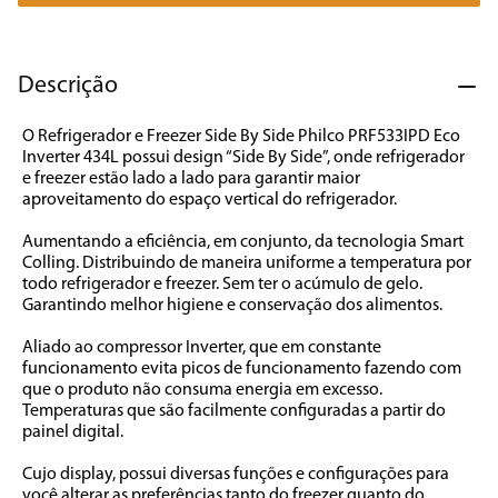
7
º
cafeteira
8
º
panificadora
Descrição
9
º
forno
O Refrigerador e Freezer Side By Side Philco PRF533IPD Eco 
10
º
ventilador
Inverter 434L possui design “Side By Side”, onde refrigerador 
e freezer estão lado a lado para garantir maior 
aproveitamento do espaço vertical do refrigerador.  

Aumentando a eficiência, em conjunto, da tecnologia Smart 
Colling. Distribuindo de maneira uniforme a temperatura por 
todo refrigerador e freezer. Sem ter o acúmulo de gelo. 
Garantindo melhor higiene e conservação dos alimentos. 

Aliado ao compressor Inverter, que em constante 
funcionamento evita picos de funcionamento fazendo com 
que o produto não consuma energia em excesso.  
Temperaturas que são facilmente configuradas a partir do 
painel digital. 

Cujo display, possui diversas funções e configurações para 
você alterar as preferências tanto do freezer quanto do 