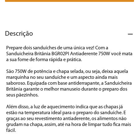
7
º
caixa som
8
º
liquidificador
9
º
forno
Descrição
10
º
ventilador
Prepare dois sanduíches de uma única vez! Com a 
Sanduicheira Britânia BGR02PI Antiaderente 750W você mata 
a sua fome de forma rápida e prática. 
São 750W de potência e chapa selada, ou seja, deixa aquela 
marquinha no seu sanduíche e um aspecto ainda mais 
saboroso. Equipada com base antiderrapante, a Sanduicheira 
Britânia garante o melhor manuseio durante o preparo dos 
seus pãezinhos. 
Além disso, a luz de aquecimento indica que as chapas já 
estão na temperatura ideal para o preparo do sanduíche. E 
graças ao seu revestimento antiaderente, os alimentos não 
grudam na chapa, assim, até na hora de limpar tudo fica mais 
fácil. 