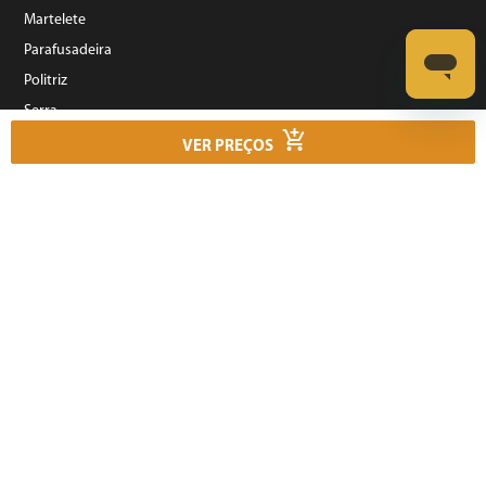
Martelete
Parafusadeira
Politriz
Serra
Soprador Térmico
VER PREÇOS
Trena
Ver tudo
Refrigeração
©️ Copyright 2023 BRITÂNIA ELETRODOMÉSTICOS S.A. - Todos Direitos Reservados.
Rua Dona Francisca, N° 12.340 - Pirabeiraba - CEP: 89239-270 Joinville – SC - CNPJ:
07.019.308/0014-42