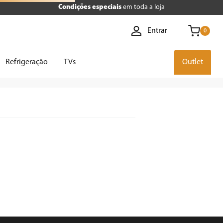
Condições especiais
em toda a loja
Entrar
0
Refrigeração
TVs
Outlet
ão retornou resultados