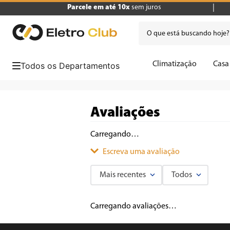
Parcele em até 10x
sem juros
O que está buscando hoje
Termos mais buscados
Climatização
Casa
1
º
tv
secador-de-cabelo-britania-easy-travel
2
º
air fryer
3
º
geladeira
4
º
microondas
5
º
panificadora
secado
Sua busca por
6
º
cafeteira
7
º
caixa som
8
º
liquidificador