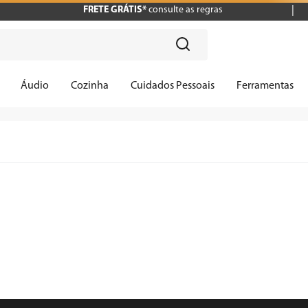
FRETE GRÁTIS*
consulte as regras
?
Áudio
Cozinha
Cuidados Pessoais
Ferramentas
r-de-cabelo-britania-easy-travel
n