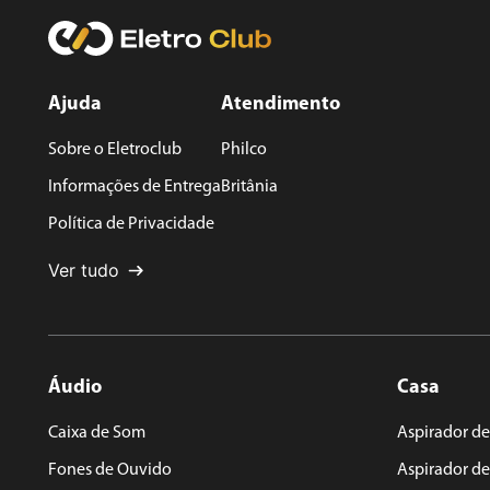
9
º
forno
Veja e
10
º
ventilador