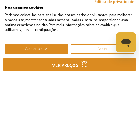
Política de privacidade
Nós usamos cookies
Podemos colocá-los para análise dos nossos dados de visitantes, para melhorar
Áudio e Vídeo
o nosso site, mostrar conteúdos personalizados e para lhe proporcionar uma
óptima experiência no site. Para mais informações sobre os cookies que
utilizamos, abra as configurações.
Casa
Aceitar todos
Negar
Climatização
Não, ajustar
VER PREÇOS
Cozinha
Cuidados Pessoais
Informática
Ferramentas