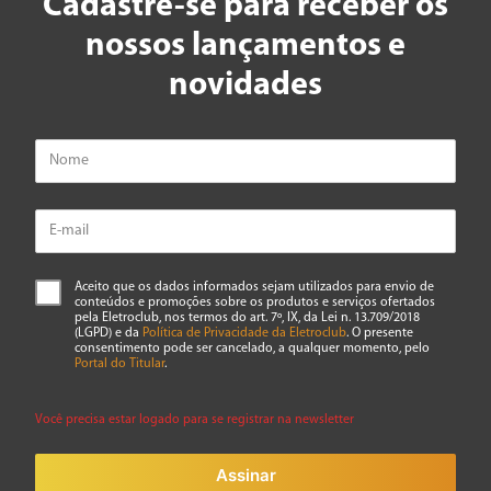
Cadastre-se para receber os
nossos lançamentos e
novidades
Aceito que os dados informados sejam utilizados para envio de
conteúdos e promoções sobre os produtos e serviços ofertados
pela Eletroclub, nos termos do art. 7º, IX, da Lei n. 13.709/2018
(LGPD) e da
Política de Privacidade da Eletroclub
. O presente
consentimento pode ser cancelado, a qualquer momento, pelo
Portal do Titular
.
Você precisa estar logado para se registrar na newsletter
Assinar