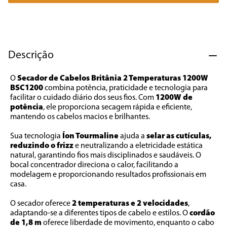
7
º
cafeteira
8
º
panificadora
9
º
forno
Descrição
10
º
ventilador
O 
Secador de Cabelos Britânia 2 Temperaturas 1200W 
BSC1200 
combina potência, praticidade e tecnologia para 
facilitar o cuidado diário dos seus fios. Com 
1200W de 
potência
, ele proporciona secagem rápida e eficiente, 
mantendo os cabelos macios e brilhantes.
Sua tecnologia
 Íon Tourmaline
 ajuda a 
selar as cutículas, 
reduzindo o frizz
 e neutralizando a eletricidade estática 
natural, garantindo fios mais disciplinados e saudáveis. O 
bocal concentrador direciona o calor, facilitando a 
modelagem e proporcionando resultados profissionais em 
casa.
O secador oferece
 2 temperaturas e 2 velocidades
, 
adaptando-se a diferentes tipos de cabelo e estilos. O 
cordão 
de 1,8 m
 oferece liberdade de movimento, enquanto o cabo 