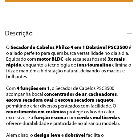
7
º
caixa som
8
º
liquidificador
9
º
forno
Descrição
10
º
ventilador
O
 Secador de Cabelos Philco 4 em 1 Dobrável PSC3500
 é 
o aliado perfeito para quem busca versatilidade no dia a dia. 
Equipado com 
motor BLDC
, ele seca seus fios até 
3x mais 
rápido
, enquanto a tecnologia de 
íons toumaline 
elimina o 
frizz e mantém a hidratação natural, deixando-os macios e 
brilhantes. 
Com 
4 funções em 1
, o Secador de Cabelos PSC3500 
acompanha bocal 
concentrador de ar
, 
cacheadores
, 
escova secadora oval 
e 
escova secadora raquete
, 
permitindo criar diversos penteados com facilidade. O 
revestimento
em cerâmica 
protege os fios do calor 
excessivo, e a 
função escova
 com 
cerdas multicerdas 
oferece durabilidade e praticidade ao alisar ou modelar. 
Além disso, o 
design leve 
e 
dobrável 
facilita o 