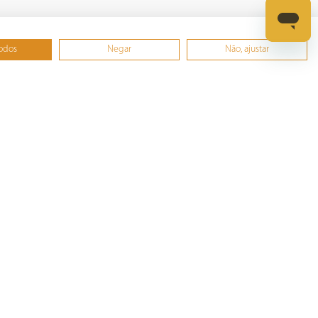
todos
Negar
Não, ajustar