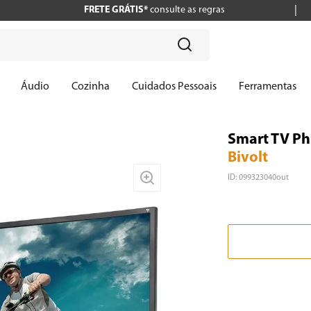
FRETE GRÁTIS*
consulte as regras
?
Áudio
Cozinha
Cuidados Pessoais
Ferramentas
Smart TV Ph
Bivolt
ID
:
099323040out