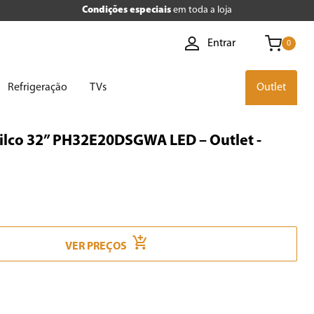
Condições especiais
em toda a loja
Entrar
0
Refrigeração
TVs
Outlet
ilco 32” PH32E20DSGWA LED – Outlet
-
VER PREÇOS