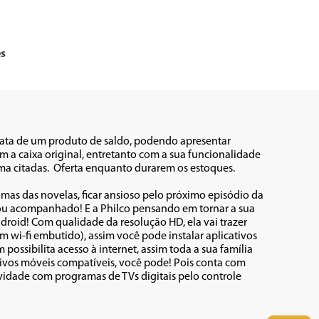
es
rata de um produto de saldo, podendo apresentar 
 a caixa original, entretanto com a sua funcionalidade 
citadas.  Oferta enquanto durarem os estoques.          

ramas das novelas, ficar ansioso pelo próximo episódio da 
inho ou acompanhado! E a Philco pensando em tornar a sua 
oid! Com qualidade da resolução HD, ela vai trazer 
wi-fi embutido), assim você pode instalar aplicativos 
possibilita acesso à internet, assim toda a sua família 
sitivos móveis compatíveis, você pode! Pois conta com 
idade com programas de TVs digitais pelo controle 