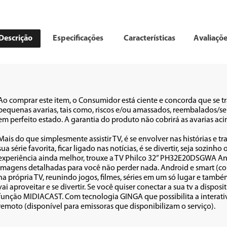
Descrição
Especificações
Características
Avaliaçõ
Ao comprar este item, o Consumidor está ciente e concorda que se t
pequenas avarias, tais como, riscos e/ou amassados, reembalados/sem
em perfeito estado. A garantia do produto não cobrirá as avarias acima 
Mais do que simplesmente assistir TV, é se envolver nas histórias e t
sua série favorita, ficar ligado nas notícias, é se divertir, seja soz
experiência ainda melhor, trouxe a TV Philco 32” PH32E20DSGWA Andr
imagens detalhadas para você não perder nada. Android e smart (com 
na própria TV, reunindo jogos, filmes, séries em um só lugar e também 
vai aproveitar e se divertir. Se você quiser conectar a sua tv a dispo
função MIDIACAST. Com tecnologia GINGA que possibilita a interativ
remoto (disponível para emissoras que disponibilizam o serviço). 
