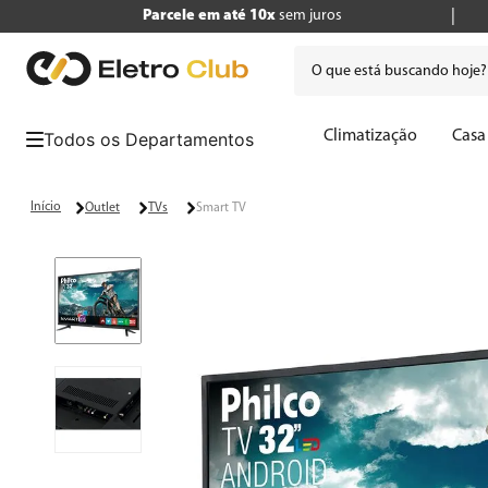
Parcele em até 10x
sem juros
O que está buscando hoje
Termos mais buscados
Climatização
Casa
1
º
tv
2
º
geladeira
Outlet
TVs
Smart TV
3
º
air fryer
4
º
microondas
5
º
liquidificador
6
º
caixa som
7
º
cafeteira
8
º
panificadora