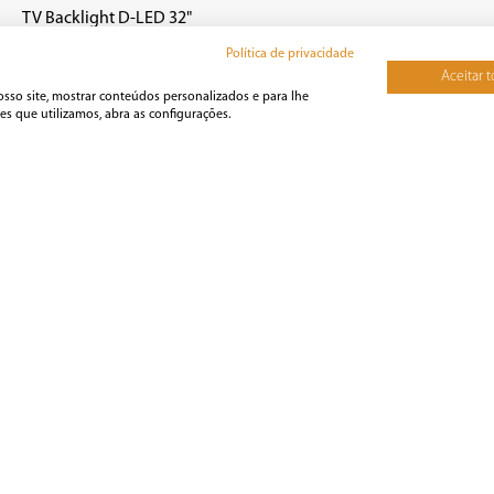
Backlight D-LED 32"

lução: HD 1366 x 678 (pixels)

Política de privacidade
po de resposta: 8,0ms

Aceitar 
lo de Visão Horizontal: 178°

osso site, mostrar conteúdos personalizados e para lhe
lo de Visão Vertical: 178°

s que utilizamos, abra as configurações.
ilho: 224 cd/m²

raste dinâmico: 1.200.000:1

ocidade do painel: 60Hz

cia do Alto-Falante: 8Wrms x 2

rmato da Tela: 16:9

ma de cores: PAL-M, PAL-N, NTSC

te para Parede: 100x100 (vesa)

CONEXÕES:

F para TV aberta (Digital e Analógica) e TV à cabo

as USB 2.0: reproduz filmes, músicas e fotos

da de vídeo e áudio estéreo (RCA)

a de vídeo e áudio Componente (Y/Pb/Pr)

entradas HDMI 1.3

a de áudio digital coaxial

da de áudio estéreo (P2)

ntrada RJ45¹

ositivo wireless integrado
