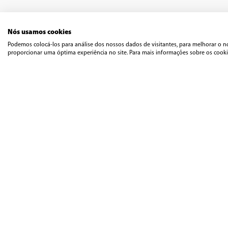
	TV 
	Reso
	Tem
Nós usamos cookies
	Ângu
Podemos colocá-los para análise dos nossos dados de visitantes, para melhorar o n
	Ângu
proporcionar uma óptima experiência no site. Para mais informações sobre os cookie
	Br
	Cont
	Vel
	Potên
	Fo
	Siste
	Supor
	Entrada R
	2 entrad
	Entra
	Entrad
	2 
	Saíd
	Saí
	E
	Disp