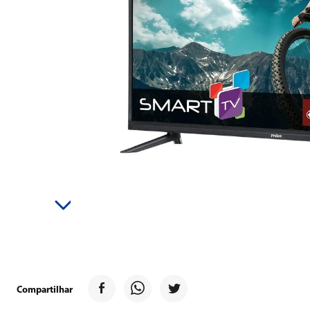
9
º
forno
10
º
ventilador
Compartilhar