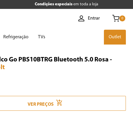
Condições especiais
em toda a loja
Entrar
0
Refrigeração
TVs
Outlet
lco Go PBS10BTRG Bluetooth 5.0 Rosa -
lt
VER PREÇOS