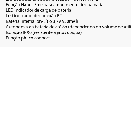
 chamadas

bateria

ão BT

 950mAh

e utilização)

 d’água)

•	Função philco connect.