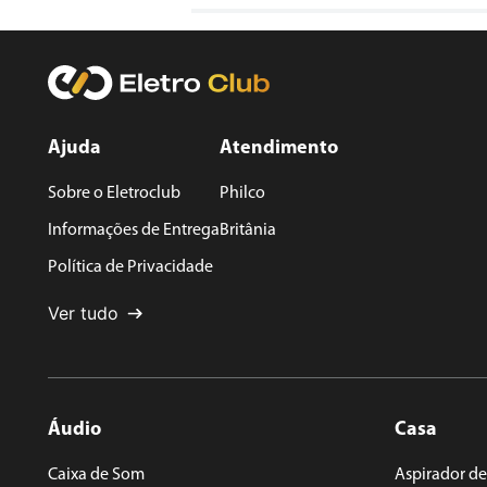
Avalie o produto de 1 a 5 estrelas
★
★
★
★
★
Seu nome
Ajuda
Atendimento
Sobre o Eletroclub
Philco
Endereço de email
Informações de Entrega
Britânia
Política de Privacidade
Escreva uma avaliação
Ver tudo
Áudio
Casa
ENVIAR AVALIAÇÃO
Caixa de Som
Aspirador de