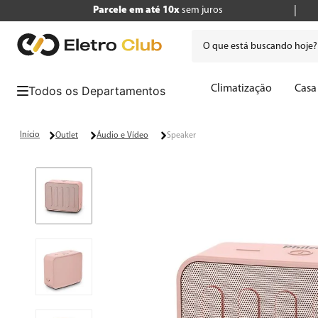
Parcele em até 10x
sem juros
O que está buscando hoje
Termos mais buscados
Climatização
Casa
1
º
tv
2
º
geladeira
Outlet
Áudio e Vídeo
Speaker
3
º
air fryer
4
º
microondas
5
º
panificadora
6
º
caixa som
7
º
liquidificador
8
º
cafeteira