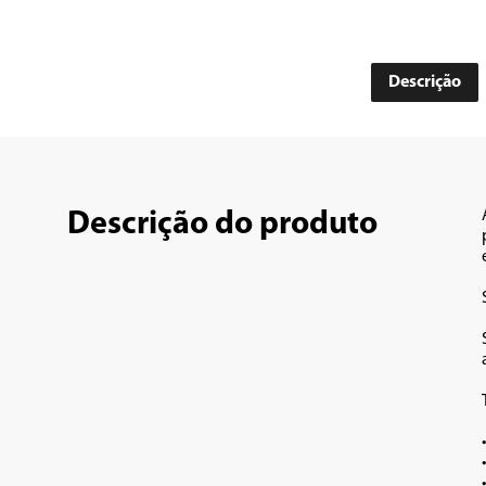
Descrição
Descrição do produto
•	Bluetooth 
•	Entrada micro USB para carregamento d
•	Entrada auxiliar de áudio estéreo PC/A