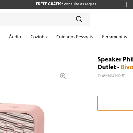
FRETE GRÁTIS*
consulte as regras
?
Áudio
Cozinha
Cuidados Pessoais
Ferramentas
Speaker Phi
Outlet
-
Bivo
ID
:
056603770OUT