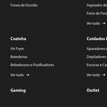
Fones de Ouvido
Aspirador d
Ferro de Pas
Ver tudo
Cozinha
Cuidados 
Air Fryer
Aparadores 
Batedeiras
Depiladores
Bebedouros e Purificadores
Escovas e C
Ver tudo
Ver tudo
Gaming
Outlet