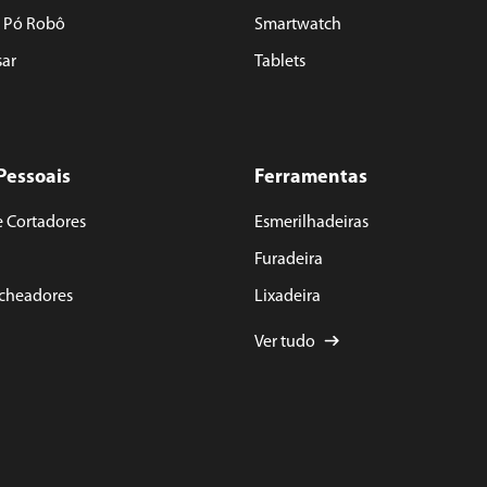
e Pó Robô
Smartwatch
sar
Tablets
Pessoais
Ferramentas
e Cortadores
Esmerilhadeiras
Furadeira
acheadores
Lixadeira
Ver tudo