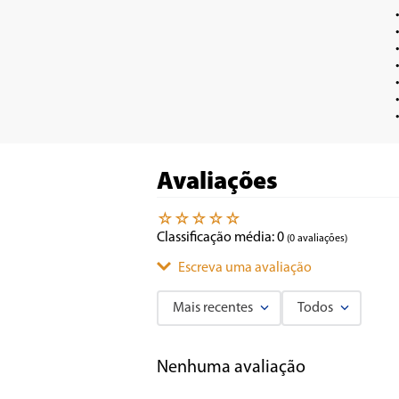
•	Função Hands Free para atendimento de
•	LED indicador de carga de 
•	Led indicador de conex
•	Bateria interna Ion-Lítio 3,7V
•	Autonomia da bateria de até 8h (dependendo do volume d
•	Isolação IPX6 (resistente a jatos
Avaliações
☆
☆
☆
☆
☆
Classificação média: 0
(0 avaliações)
Escreva uma avaliação
Mais recentes
Todos
Adicionar avaliação
Nenhuma avaliação
Título