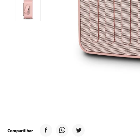
9
º
forno
10
º
ventilador
Compartilhar