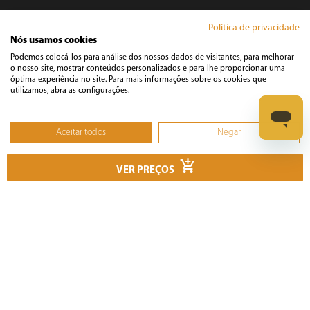
Cozinha
Política de privacidade
Nós usamos cookies
Podemos colocá-los para análise dos nossos dados de visitantes, para melhorar
Cuidados Pessoais
o nosso site, mostrar conteúdos personalizados e para lhe proporcionar uma
óptima experiência no site. Para mais informações sobre os cookies que
utilizamos, abra as configurações.
Informática
Aceitar todos
Negar
Ferramentas
Não, ajustar
VER PREÇOS
Esmerilhadeira
Furadeira
Lixadeira
Martelete
Parafusadeira
Politriz
Serra