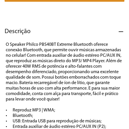
7
º
liquidificador
8
º
cafeteira
9
º
forno
Descrição
10
º
ventilador
O Speaker Philco PBS40BT Extreme Bluetooth oferece 
conexão Bluetooth, que permite ouvir músicas armazenadas 
no celular! Com entrada auxiliar de áudio estéreo PC/AUX IN, 
que reproduz as músicas direto do MP3/ MP4 Player. Além de 
oferecer 40W RMS de potência e alto-falantes com 
desempenho diferenciado, proporcionando uma excelente 
qualidade de som. Possui botões emborrachados com toque 
macio. Bateria recarregável de íon de lítio, que garante 
muitas horas de uso com alta performance. E para sua maior 
comodidade, conta com alça para transporte, fácil e prático 
para levar onde você quiser!

•	Reproduz MP3 | WMA;

•	Bluetooth;

•	USB: Entrada USB para reprodução de músicas;

•	Entrada auxiliar de áudio estéreo PC/AUX IN (P2);
