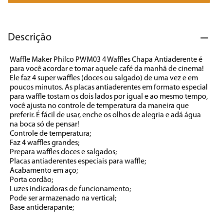
7
º
caixa som
8
º
liquidificador
Descrição
9
º
forno
Waffle Maker Philco PWM03 4 Waffles Chapa Antiaderente é 
10
º
ventilador
para você acordar e tomar aquele café da manhã de cinema! 
Ele faz 4 super waffles (doces ou salgado) de uma vez e em 
poucos minutos. As placas antiaderentes em formato especial 
para waffle tostam os dois lados por igual e ao mesmo tempo, 
você ajusta no controle de temperatura da maneira que 
preferir. É fácil de usar, enche os olhos de alegria e adá água 
na boca só de pensar!
Controle de temperatura;
Faz 4 waffles grandes;
Prepara waffles doces e salgados;
Placas antiaderentes especiais para waffle;
Acabamento em aço;
Porta cordão;
Luzes indicadoras de funcionamento;
Pode ser armazenado na vertical;
Base antiderapante;