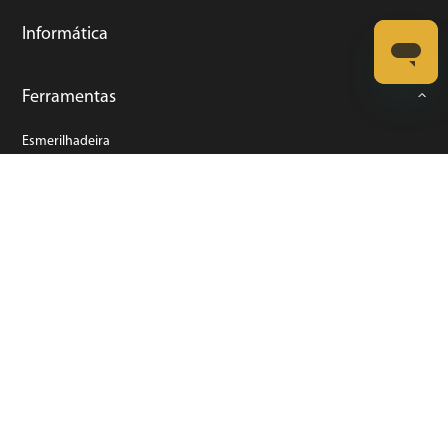
Informática
Ferramentas
Esmerilhadeira
Furadeira
Lixadeira
Martelete
Parafusadeira
Politriz
Serra
Soprador Térmico
Trena
Ver tudo
Refrigeração