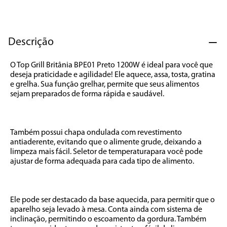
7
º
caixa som
8
º
liquidificador
Descrição
9
º
forno
10
º
ventilador
O Top Grill Britânia BPE01 Preto 1200W é ideal para você que 
deseja praticidade e agilidade! Ele aquece, assa, tosta, gratina 
e grelha. Sua função grelhar, permite que seus alimentos 
sejam preparados de forma rápida e saudável. 

Também possui chapa ondulada com revestimento 
antiaderente, evitando que o alimente grude, deixando a 
limpeza mais fácil. Seletor de temperaturapara você pode 
ajustar de forma adequada para cada tipo de alimento. 

Ele pode ser destacado da base aquecida, para permitir que o 
aparelho seja levado à mesa. Conta ainda com sistema de 
inclinação, permitindo o escoamento da gordura. Também 