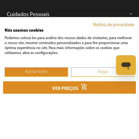
Cuidados Pessoais
Política de privacidade
Nós usamos cookies
Informática
Podemos colocá-los para análise dos nossos dados de visitantes, para melhorar
o nosso site, mostrar conteúdos personalizados e para lhe proporcionar uma
óptima experiência no site. Para mais informações sobre os cookies que
Ferramentas
utilizamos, abra as configurações.
Esmerilhadeira
Aceitar todos
Negar
Furadeira
Não, ajustar
Lixadeira
VER PREÇOS
Martelete
Parafusadeira
Politriz
Serra
Soprador Térmico
Trena