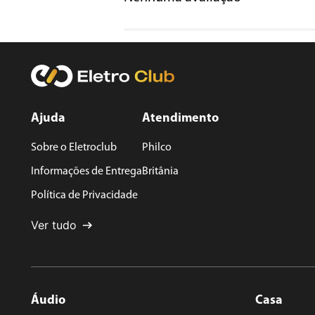
Título
Avalie o produto de 1 a 5 estrelas
★
★
★
★
★
Seu nome
Ajuda
Atendimento
Sobre o Eletroclub
Philco
Endereço de email
Informações de Entrega
Britânia
Política de Privacidade
Escreva uma avaliação
Ver tudo
Áudio
Casa