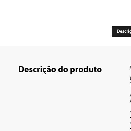
Descri
Descrição do produto
•	Para acabamentos, fabricação de encaixes, chanfros, entalhes, moldu
•	Rotação de 3300
•	Acompanha duas pinças para montagem das fresas: 6mm e 
•	Base transparente com ajuste 