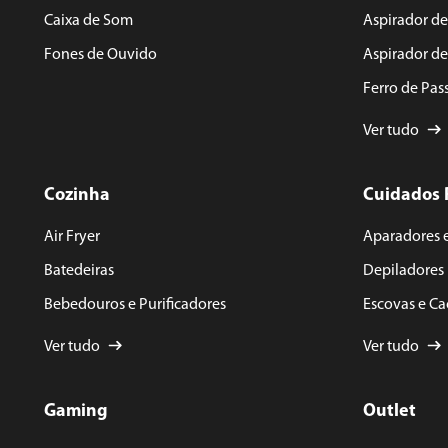
ENVIAR AVALIAÇÃO
Caixa de Som
Aspirador de
Fones de Ouvido
Aspirador d
Ferro de Pas
Ver tudo
Cozinha
Cuidados 
Air Fryer
Aparadores 
Batedeiras
Depiladores
Bebedouros e Purificadores
Escovas e C
Ver tudo
Ver tudo
Gaming
Outlet