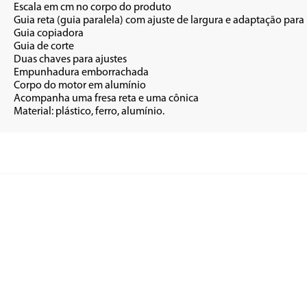
roduto

e cortes circulares

ora

rte

ustes

chada

mínio

 cônica

•	Material: plástico, ferro, alumínio.