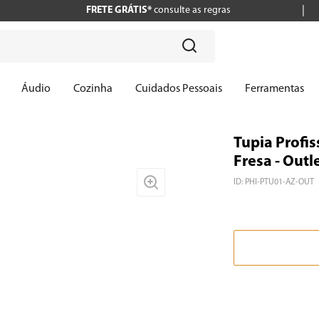
FRETE GRÁTIS*
consulte as regras
?
Áudio
Cozinha
Cuidados Pessoais
Ferramentas
Tupia Profi
Fresa - Outl
ID
:
PHI-PTU01-AZ-OUT