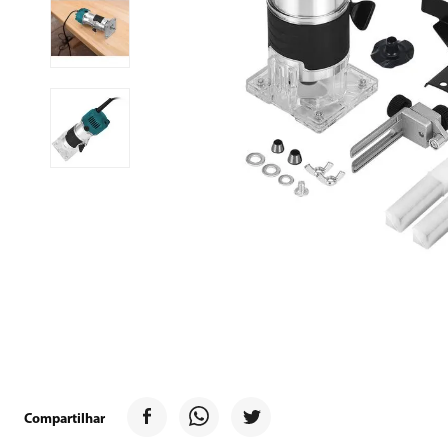
9
º
forno
10
º
ventilador
Compartilhar