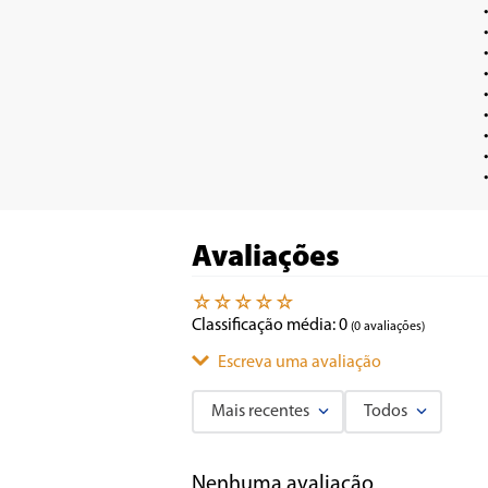
•	Escala em cm no corpo do p
•	Guia reta (guia paralela) com ajuste de largura e adaptação para realização d
•	Guia copiad
•	Guia de co
•	Duas chaves para aj
•	Empunhadura emborra
•	Corpo do motor em alu
•	Acompanha uma fresa reta e uma
Avaliações
☆
☆
☆
☆
☆
Classificação média: 0
(0 avaliações)
Escreva uma avaliação
Mais recentes
Todos
Adicionar avaliação
Nenhuma avaliação