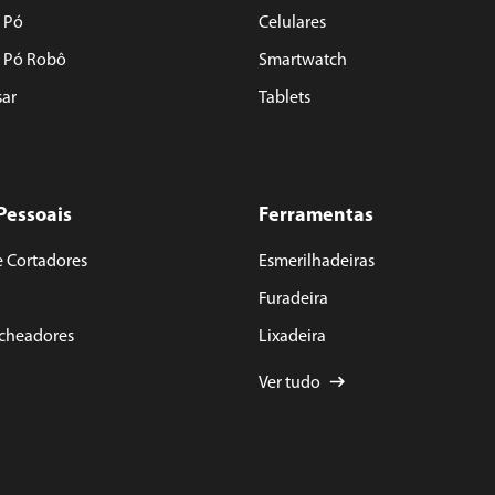
 Pó
Celulares
e Pó Robô
Smartwatch
sar
Tablets
Pessoais
Ferramentas
e Cortadores
Esmerilhadeiras
Furadeira
acheadores
Lixadeira
Ver tudo