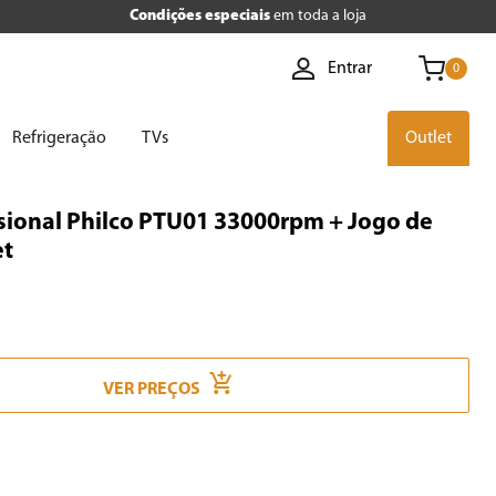
Condições especiais
em toda a loja
Entrar
0
Refrigeração
TVs
Outlet
ssional Philco PTU01 33000rpm + Jogo de
et
VER PREÇOS
VER PREÇOS