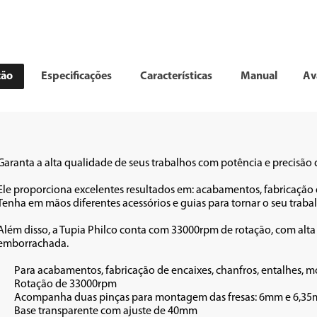
ção
Especificações
Características
Manual
Av
Garanta a alta qualidade de seus trabalhos com potência e precisão d
Ele proporciona excelentes resultados em: acabamentos, fabricação de
Tenha em mãos diferentes acessórios e guias para tornar o seu trabal
Além disso, a Tupia Philco conta com 33000rpm de rotação, com alt
emborrachada.

ras entre outros.

0rpm

6,35mm (1/4”)

de 40mm
