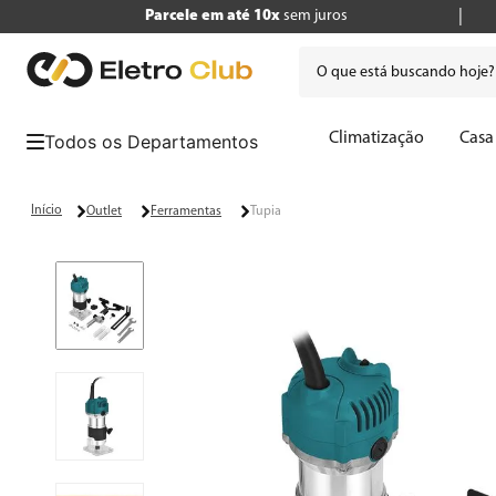
Parcele em até 10x
sem juros
O que está buscando hoje
Termos mais buscados
Climatização
Casa
1
º
tv
2
º
air fryer
Outlet
Ferramentas
Tupia
3
º
geladeira
4
º
microondas
5
º
cafeteira
6
º
panificadora
7
º
caixa som
8
º
liquidificador