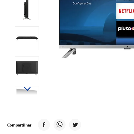
9
º
forno
10
º
ventilador
Compartilhar