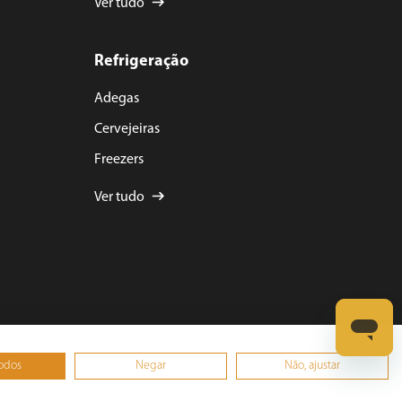
Ver tudo
Refrigeração
Adegas
Cervejeiras
Freezers
Ver tudo
todos
Negar
Não, ajustar
0001-15