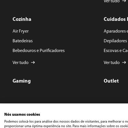
Ver tudo
Cozinha
Cuidados 
Air Fryer
Aparadores 
Batedeiras
Depiladores
Bebedouros e Purificadores
Escovas e C
Ver tudo
Ver tudo
Gaming
Outlet
Nós usamos cookies
Podemos colocá-los para análise dos nossos dados de visitantes, para melhorar o n
©️ Cop
Rua Do
proporcionar uma óptima experiência no site. Para mais informações sobre os cookie