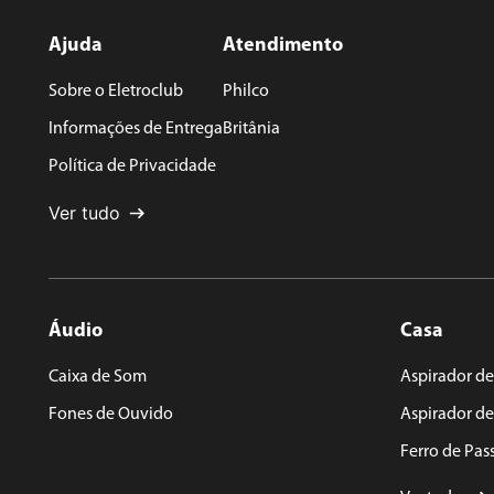
Seu nome
Ajuda
Atendimento
Sobre o Eletroclub
Philco
Endereço de email
Informações de Entrega
Britânia
Política de Privacidade
Escreva uma avaliação
Ver tudo
Áudio
Casa
ENVIAR AVALIAÇÃO
Caixa de Som
Aspirador de
Fones de Ouvido
Aspirador d
Ferro de Pas