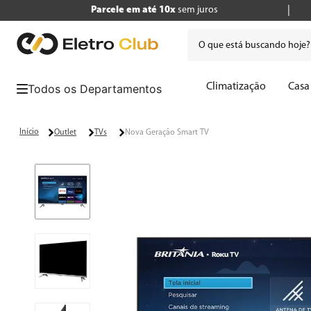
Parcele em até 10x
sem juros
O que está buscando hoje
Termos mais buscados
Climatização
Casa
1
º
tv
2
º
geladeira
Outlet
TVs
Nova Geração Smart TV
3
º
air fryer
4
º
microondas
5
º
liquidificador
6
º
caixa som
7
º
cafeteira
8
º
panificadora