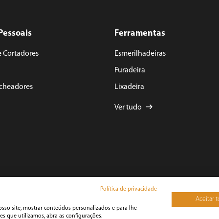
Pessoais
Ferramentas
e Cortadores
Esmerilhadeiras
Furadeira
acheadores
Lixadeira
Ver tudo
Política de privacidade
Aceitar 
osso site, mostrar conteúdos personalizados e para lhe
yright 2025 BRITÂNIA ECOM S.A. - Todos Direitos Reservados.
na Francisca, N° 11.850 - Pirabeiraba - CEP: 89239-270 Joinville – SC - CNPJ: 59.971.342/
s que utilizamos, abra as configurações.