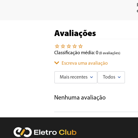
Avaliações
☆
☆
☆
☆
☆
Classificação média: 0
(0 avaliações)
Escreva uma avaliação
Mais recentes
Todos
Adicionar avaliação
Nenhuma avaliação
Título
Avalie o produto de 1 a 5 estrelas
★
★
★
★
★