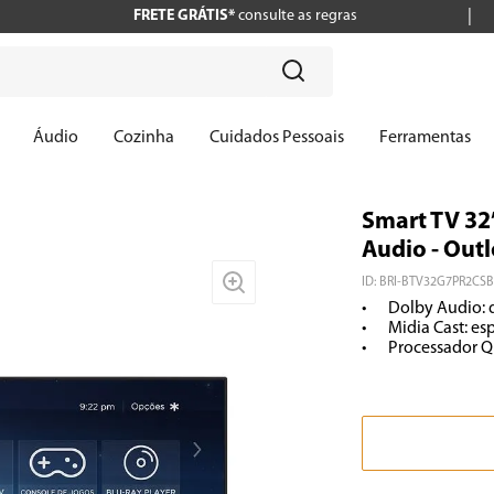
FRETE GRÁTIS*
consulte as regras
?
Áudio
Cozinha
Cuidados Pessoais
Ferramentas
Smart TV 32
Audio - Outl
ID
:
BRI-BTV32G7PR2CS
•	Dolby Audio: qualidade de som garantida

•	Midia Cast: espelhe seu dispositivo móvel na TV

•	Processador 