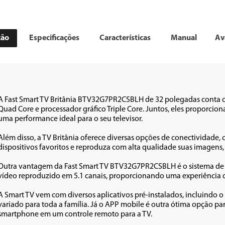
ção
Especificações
Características
Manual
Av
A Fast Smart TV Britânia BTV32G7PR2CSBLH de 32 polegadas conta c
Quad Core e processador gráfico Triple Core. Juntos, eles proporcio
uma performance ideal para o seu televisor.

Além disso, a TV Britânia oferece diversas opções de conectividade
dispositivos favoritos e reproduza com alta qualidade suas imagens, 
Outra vantagem da Fast Smart TV BTV32G7PR2CSBLH é o sistema de s
vídeo reproduzido em 5.1 canais, proporcionando uma experiência de 
A Smart TV vem com diversos aplicativos pré-instalados, incluindo 
variado para toda a família. Já o APP mobile é outra ótima opção par
smartphone em um controle remoto para a TV. 
