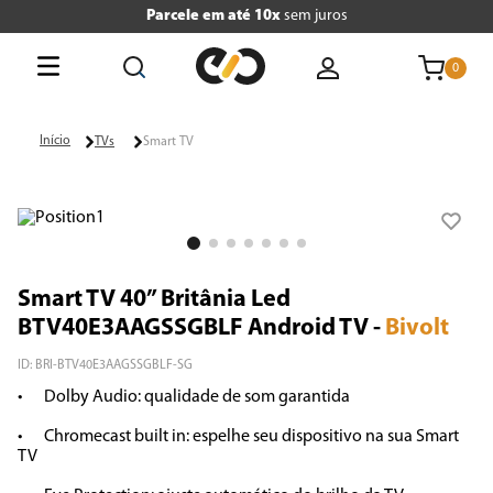
Parcele em até 10x
sem juros
0
O que está buscando hoje?
TVs
Smart TV
Termos mais buscados
1
º
tv
2
º
geladeira
Smart TV 40” Britânia Led
3
º
air fryer
BTV40E3AAGSSGBLF Android TV
-
Bivolt
4
º
microondas
ID
:
BRI-BTV40E3AAGSSGBLF-SG
•	Dolby Audio: qualidade de som garantida

5
º
liquidificador
•	Chromecast built in: espelhe seu dispositivo na sua Smart 
6
º
caixa som
TV
