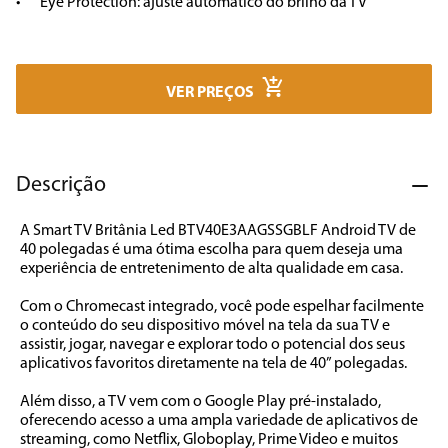
•	Eye Protection: ajuste automático do brilho da TV
7
º
cafeteira
8
º
panificadora
9
º
forno
VER PREÇOS
10
º
ventilador
Descrição
A Smart TV Britânia Led BTV40E3AAGSSGBLF Android TV de 
40 polegadas é uma ótima escolha para quem deseja uma 
experiência de entretenimento de alta qualidade em casa. 

Com o Chromecast integrado, você pode espelhar facilmente 
o conteúdo do seu dispositivo móvel na tela da sua TV e 
assistir, jogar, navegar e explorar todo o potencial dos seus 
aplicativos favoritos diretamente na tela de 40” polegadas.

Além disso, a TV vem com o Google Play pré-instalado, 
oferecendo acesso a uma ampla variedade de aplicativos de 
streaming, como Netflix, Globoplay, Prime Video e muitos 