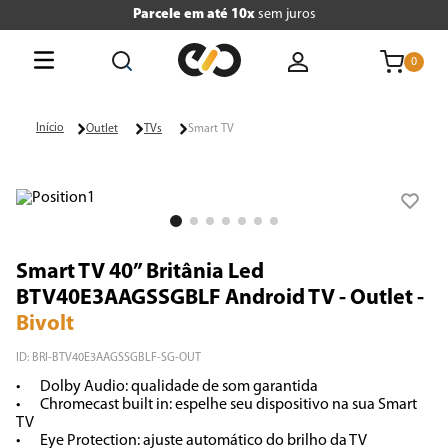
Parcele em até 10x
sem juros
0
O que está buscando hoje?
Outlet
TVs
Smart TV
Termos mais buscados
1
º
tv
2
º
geladeira
Smart TV 40” Britânia Led
3
º
air fryer
BTV40E3AAGSSGBLF Android TV - Outlet
-
Bivolt
4
º
microondas
ID
:
BRI-BTV40E3AAGSSGBLF-SG-OUT
5
º
liquidificador
•	Dolby Audio: qualidade de som garantida

•	Chromecast built in: espelhe seu dispositivo na sua Smart 
6
º
caixa som
TV

•	Eye Protection: ajuste automático do brilho da TV