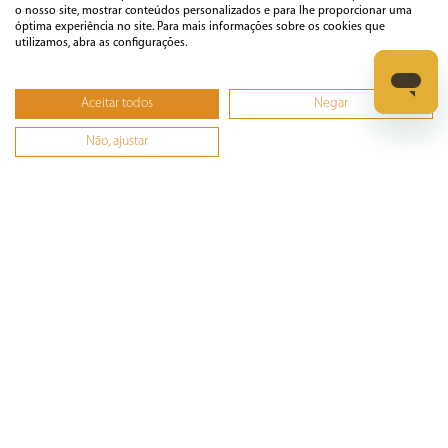
o nosso site, mostrar conteúdos personalizados e para lhe proporcionar uma
Loja Segura
óptima experiência no site. Para mais informações sobre os cookies que
utilizamos, abra as configurações.
Áudio e Vídeo
Aceitar todos
Negar
Não, ajustar
Casa
Climatização
Cozinha
Cuidados Pessoais
Informática