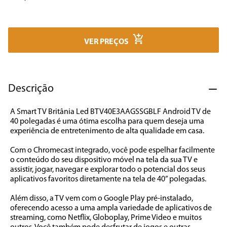
7
º
cafeteira
8
º
panificadora
VER PREÇOS
9
º
forno
10
º
ventilador
Descrição
A Smart TV Britânia Led BTV40E3AAGSSGBLF Android TV de 
40 polegadas é uma ótima escolha para quem deseja uma 
experiência de entretenimento de alta qualidade em casa. 

Com o Chromecast integrado, você pode espelhar facilmente 
o conteúdo do seu dispositivo móvel na tela da sua TV e 
assistir, jogar, navegar e explorar todo o potencial dos seus 
aplicativos favoritos diretamente na tela de 40” polegadas.

Além disso, a TV vem com o Google Play pré-instalado, 
oferecendo acesso a uma ampla variedade de aplicativos de 
streaming, como Netflix, Globoplay, Prime Video e muitos 