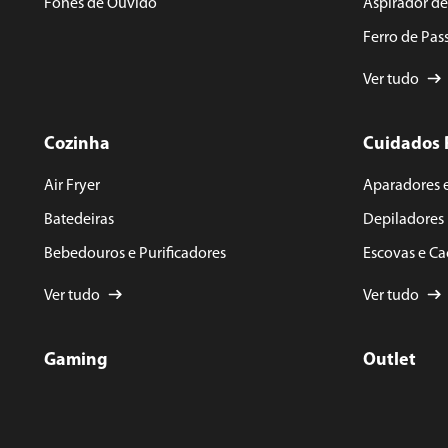
Fones de Ouvido
Aspirador d
Ferro de Pas
Ver tudo
Cozinha
Cuidados 
Air Fryer
Aparadores 
Batedeiras
Depiladores
Bebedouros e Purificadores
Escovas e C
Ver tudo
Ver tudo
Gaming
Outlet