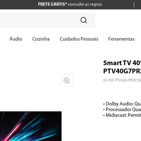
FRETE GRÁTIS*
consulte as regras
?
Áudio
Cozinha
Cuidados Pessoais
Ferramentas
Smart TV 40
PTV40G7PR2
ID
:
PHI-PTV40G7PR2CSB
• Dolby Audio: Qu
• Processador Qua
• Midiacast: Permi