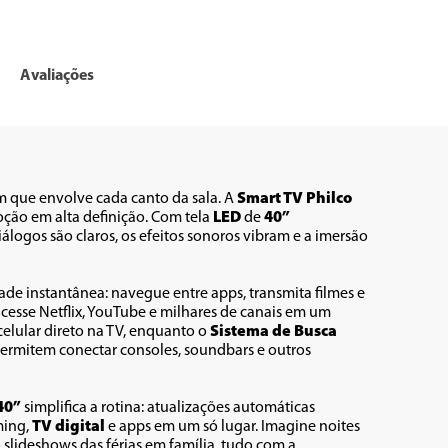
Avaliações
m que envolve cada canto da sala. A 
Smart TV Philco 
oção em alta definição. Com tela 
LED
 de 
40”
iálogos são claros, os efeitos sonoros vibram e a imersão 
de instantânea: navegue entre apps, transmita filmes e 
acesse Netflix, YouTube e milhares de canais em um 
 celular direto na TV, enquanto o 
Sistema de Busca 
permitem conectar consoles, soundbars e outros 
40”
 simplifica a rotina: atualizações automáticas 
ing, 
TV digital 
e apps em um só lugar. Imagine noites 
lideshows das férias em família, tudo com a 