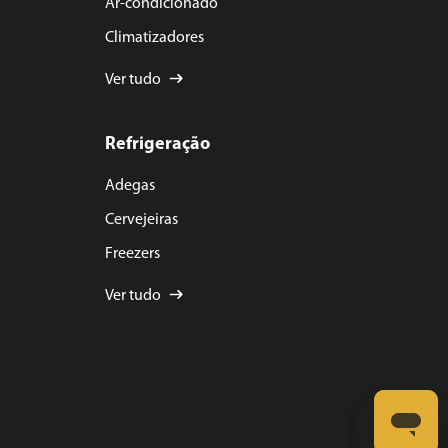
Ar-condicionado
Climatizadores
Ver tudo
Refrigeração
Adegas
Cervejeiras
Freezers
Ver tudo