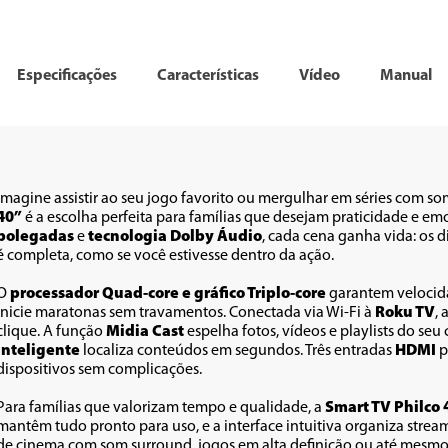
Especificações
Características
Vídeo
Manual
Imagine assistir ao seu jogo favorito ou mergulhar em séries com so
40”
 é a escolha perfeita para famílias que desejam praticidade e em
polegadas
 e 
tecnologia Dolby Áudio
, cada cena ganha vida: os d
é completa, como se você estivesse dentro da ação.
O 
processador Quad-core e gráfico Triplo-core
 garantem velocida
inicie maratonas sem travamentos. Conectada via Wi-Fi à 
Roku TV
, 
clique. A função 
Midia Cast
 espelha fotos, vídeos e playlists do seu
Inteligente
 localiza conteúdos em segundos. Três entradas 
HDMI
 
dispositivos sem complicações.
Para famílias que valorizam tempo e qualidade, a 
Smart TV Philco 
mantêm tudo pronto para uso, e a interface intuitiva organiza stream
de cinema com som surround, jogos em alta definição ou até mesmo s