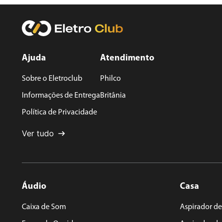
Avalie o produto de 1 a 5 estrelas
★
★
★
★
★
Seu nome
Ajuda
Atendimento
Sobre o Eletroclub
Philco
Endereço de email
Informações de Entrega
Britânia
Política de Privacidade
Escreva uma avaliação
Ver tudo
Áudio
Casa
ENVIAR AVALIAÇÃO
Caixa de Som
Aspirador de