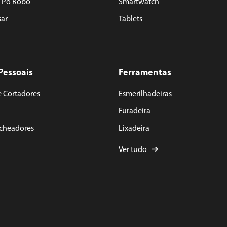
e Pó Robô
Smartwatch
sar
Tablets
Pessoais
Ferramentas
e Cortadores
Esmerilhadeiras
Furadeira
acheadores
Lixadeira
Ver tudo