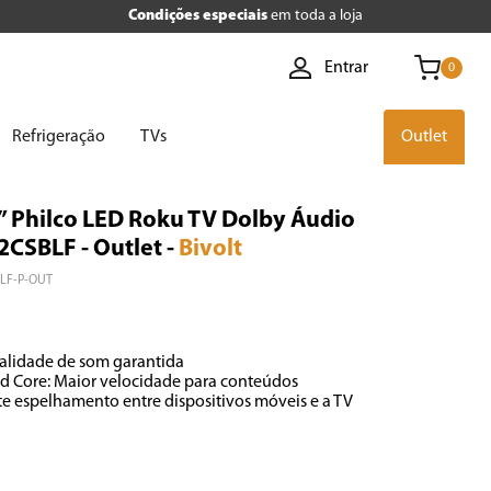
Condições especiais
em toda a loja
Entrar
0
Refrigeração
TVs
Outlet
” Philco LED Roku TV Dolby Áudio
CSBLF - Outlet
-
Bivolt
LF-P-OUT
alidade de som garantida

d Core: Maior velocidade para conteúdos

te espelhamento entre dispositivos móveis e a TV
