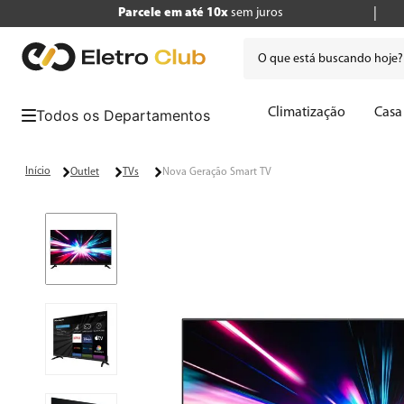
Parcele em até 10x
sem juros
O que está buscando hoje
Termos mais buscados
Climatização
Casa
1
º
tv
2
º
air fryer
Outlet
TVs
Nova Geração Smart TV
3
º
geladeira
4
º
microondas
5
º
cafeteira
6
º
panificadora
7
º
caixa som
8
º
liquidificador