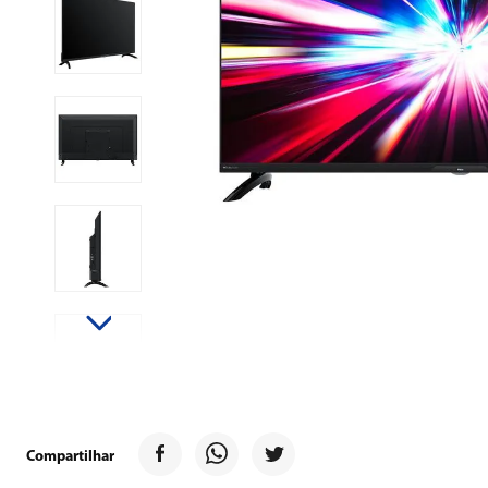
9
º
forno
10
º
ventilador
Compartilhar