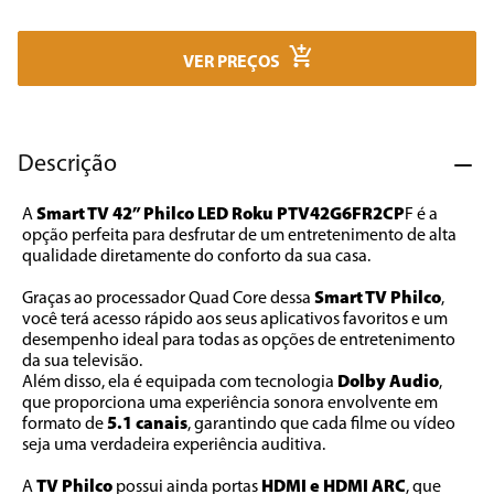
7
º
cafeteira
8
º
panificadora
VER PREÇOS
9
º
forno
10
º
ventilador
Descrição
A 
Smart TV 42” Philco LED Roku PTV42G6FR2CP
F é a 
opção perfeita para desfrutar de um entretenimento de alta 
qualidade diretamente do conforto da sua casa.
Graças ao processador Quad Core dessa 
Smart TV Philco
, 
você terá acesso rápido aos seus aplicativos favoritos e um 
desempenho ideal para todas as opções de entretenimento 
da sua televisão.
Além disso, ela é equipada com tecnologia 
Dolby Audio
, 
que proporciona uma experiência sonora envolvente em 
formato de 
5.1 canais
, garantindo que cada filme ou vídeo 
seja uma verdadeira experiência auditiva.
A 
TV Philco
 possui ainda portas 
HDMI e HDMI ARC
, que 