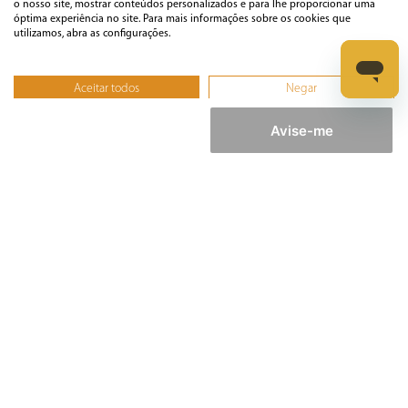
o nosso site, mostrar conteúdos personalizados e para lhe proporcionar uma
óptima experiência no site. Para mais informações sobre os cookies que
Ferramentas
utilizamos, abra as configurações.
Esmerilhadeira
Aceitar todos
Negar
Furadeira
Não, ajustar
Lixadeira
Avise-me
Martelete
Parafusadeira
Politriz
Serra
Soprador Térmico
Trena
Ver tudo
Refrigeração