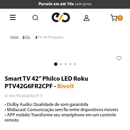
Parcele em até 10x
sem juros
0
O que está buscando hoje?
TVs
TVs 42 Polegadas
Termos mais buscados
1
º
tv
2
º
geladeira
Smart TV 42” Philco LED Roku
3
º
air fryer
PTV42G6FR2CPF
-
Bivolt
4
º
microondas
ID
:
PHI-PTV42G6FR2CPF-P
• Dolby Audio: Qualidade de som garantida

5
º
liquidificador
• Midiacast: Comunicação sem fio entre dispositivos móveis

• APP mobile: Transforme seu smartphone em um controle 
6
º
caixa som
remoto