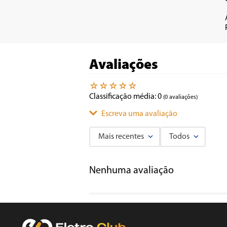
Avaliações
☆
☆
☆
☆
☆
Classificação média: 0
(0 avaliações)
Escreva uma avaliação
Mais recentes
Todos
Adicionar avaliação
Nenhuma avaliação
Título
Avalie o produto de 1 a 5 estrelas