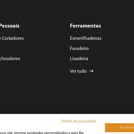
Pessoais
Ferramentas
e Cortadores
Esmerilhadeiras
Furadeira
acheadores
Lixadeira
Ver tudo
Política de privacidade
Aceitar 
osso site, mostrar conteúdos personalizados e para lhe
yright 2025 BRITÂNIA ECOM S.A. - Todos Direitos Reservados.