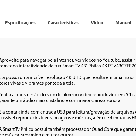
Especificações
Características
Vídeo
Manual
Aproveite para navegar pela internet, ver vídeos no Youtube, assistir 
com toda interatividade da sua Smart TV 43” Philco 4K PTV43G7ER2
Ela possui uma incrível resolução 4K UHD que resulta em uma maior 
cores vivas e vibrantes por toda a tela. 

Tenha a transmissão do som do filme ou vídeo reproduzido em 5.1 ca
garante um áudio mais cristalino e com maior clareza sonora. 

Ela conta ainda com entrada USB para leitura/gravação de arquivos d
possível reproduzir vídeos, imagens e músicas, além de 4 entradas H
A Smart Tv Philco possui também processador Quad Core que garante
de música, streaming e muitos outros. 
