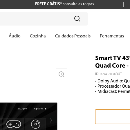
FRETE GRÁTIS*
consulte as regras
?
Áudio
Cozinha
Cuidados Pessoais
Ferramentas
Smart TV 43
Quad Core -
ID
:
099433034OUT
• Dolby Audio: Qu
• Processador Qua
• Midiacast: Perm