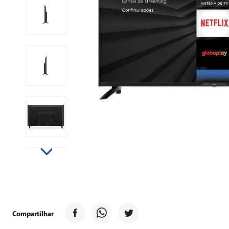
9
º
forno
10
º
ventilador
Compartilhar