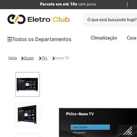
Parcele em até 10x
sem juros
O que está buscando hoje
Termos mais buscados
Climatização
Casa
1
º
tv
2
º
geladeira
Outlet
TVs
Smart TV
3
º
air fryer
4
º
microondas
5
º
liquidificador
6
º
caixa som
7
º
cafeteira
8
º
panificadora