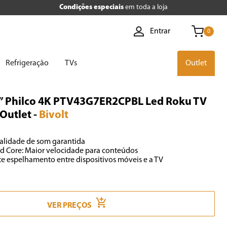
Condições especiais
em toda a loja
Entrar
0
Refrigeração
TVs
Outlet
” Philco 4K PTV43G7ER2CPBL Led Roku TV
 Outlet
-
Bivolt
alidade de som garantida

d Core: Maior velocidade para conteúdos

ite espelhamento entre dispositivos móveis e a TV
VER PREÇOS