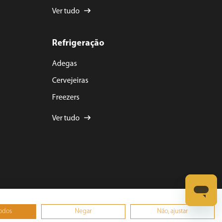
Ver tudo
Refrigeração
Adegas
Cervejeiras
Freezers
Ver tudo
todos
Negar
Não, ajustar