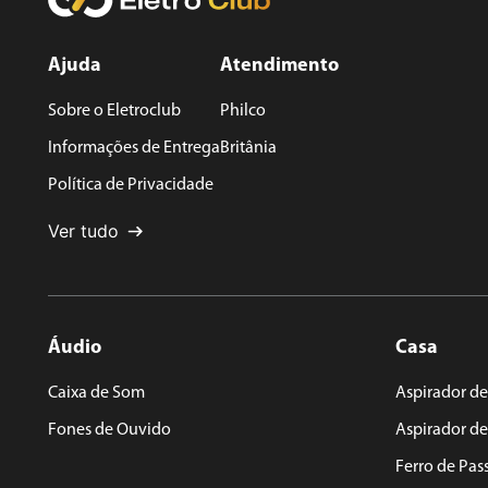
★
★
★
★
★
Seu nome
Ajuda
Atendimento
Sobre o Eletroclub
Philco
Endereço de email
Informações de Entrega
Britânia
Política de Privacidade
Escreva uma avaliação
Ver tudo
Áudio
Casa
ENVIAR AVALIAÇÃO
Caixa de Som
Aspirador de
Fones de Ouvido
Aspirador d
Ferro de Pas