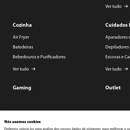
Ver tudo
Cozinha
Cuidados 
Air Fryer
Aparadores 
Batedeiras
Depiladores
Bebedouros e Purificadores
Escovas e C
Ver tudo
Ver tudo
Gaming
Outlet
Nós usamos cookies
Podemos colocá-los para análise dos nossos dados de visitantes, para melhorar o n
©️ Cop