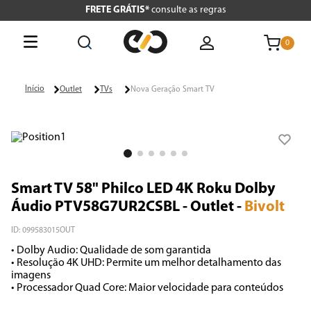
FRETE GRÁTIS*
consulte as regras
0
O que está buscando hoje?
Outlet
TVs
Nova Geração Smart TV
Termos mais buscados
1
º
tv
2
º
air fryer
Smart TV 58" Philco LED 4K Roku Dolby
3
º
geladeira
Áudio PTV58G7UR2CSBL - Outlet
-
Bivolt
4
º
microondas
ID
:
099583015OUT
• Dolby Audio: Qualidade de som garantida

5
º
cafeteira
• Resolução 4K UHD: Permite um melhor detalhamento das 
imagens

6
º
panificadora
• Processador Quad Core: Maior velocidade para conteúdos