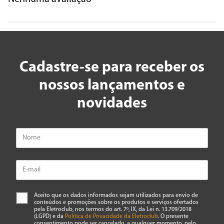
Título
Avalie o produto de 1 a 5 estrelas
★
★
★
★
★
Cadastre-se para receber os
Seu nome
nossos lançamentos e
novidades
Endereço de email
Escreva uma avaliação
Aceito que os dados informados sejam utilizados para envio de
conteúdos e promoções sobre os produtos e serviços ofertados
pela Eletroclub, nos termos do art. 7º, IX, da Lei n. 13.709/2018
(LGPD) e da
Política de Privacidade da Eletroclub
. O presente
consentimento pode ser cancelado, a qualquer momento, pelo