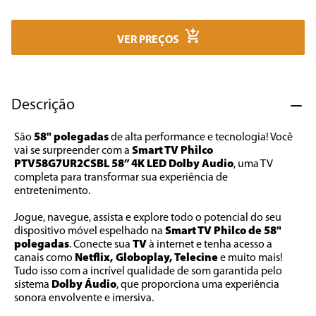
7
º
caixa som
8
º
liquidificador
VER PREÇOS
9
º
forno
10
º
ventilador
Descrição
São 
58" polegadas
 de alta performance e tecnologia! Você 
vai se surpreender com a 
Smart TV Philco 
PTV58G7UR2CSBL 58” 4K LED Dolby Audio
, uma TV 
completa para transformar sua experiência de 
entretenimento.
Jogue, navegue, assista e explore todo o potencial do seu 
dispositivo móvel espelhado na 
Smart TV Philco de 58" 
polegadas
. Conecte sua 
TV
 à internet e tenha acesso a 
canais como 
Netflix, Globoplay, Telecine
 e muito mais! 
Tudo isso com a incrível qualidade de som garantida pelo 
sistema 
Dolby Áudio
, que proporciona uma experiência 
sonora envolvente e imersiva.