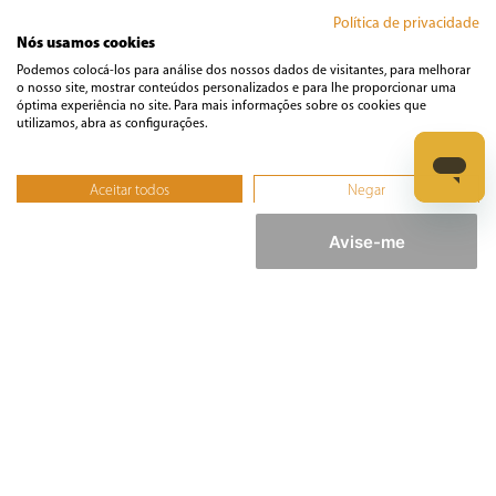
Política de privacidade
Nós usamos cookies
Informática
Podemos colocá-los para análise dos nossos dados de visitantes, para melhorar
o nosso site, mostrar conteúdos personalizados e para lhe proporcionar uma
óptima experiência no site. Para mais informações sobre os cookies que
Ferramentas
utilizamos, abra as configurações.
Esmerilhadeira
Aceitar todos
Negar
Furadeira
Não, ajustar
Lixadeira
Avise-me
Martelete
Parafusadeira
Politriz
Serra
Soprador Térmico
Trena
Ver tudo