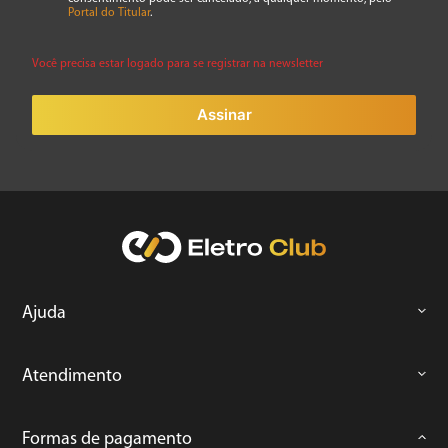
ENVIAR AVALIAÇÃO
Portal do Titular
.
Você precisa estar logado para se registrar na newsletter
Assinar
Ajuda
Atendimento
Formas de pagamento