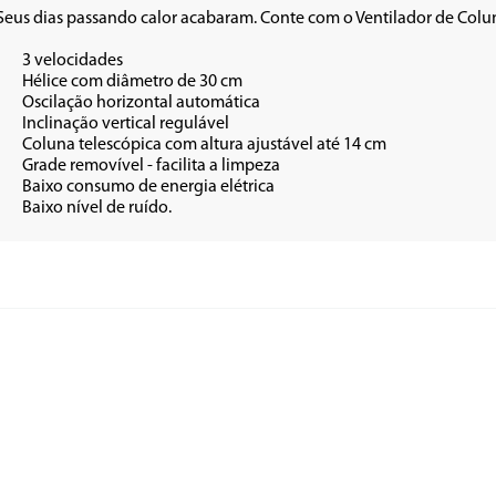
Seus dias passando calor acabaram. Conte com o Ventilador de Colun
des

 30 cm

mática

ulável

até 14 cm 

limpeza

létrica

•	Baixo nível de ruído.