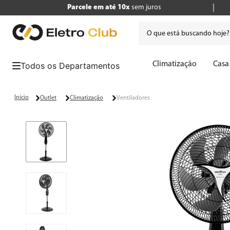
Parcele em até 10x
sem juros
O que está buscando hoje
Termos mais buscados
Climatização
Casa
1
º
tv
2
º
air fryer
Outlet
Climatização
Ventiladores
3
º
geladeira
4
º
microondas
5
º
panificadora
6
º
cafeteira
7
º
caixa som
8
º
liquidificador