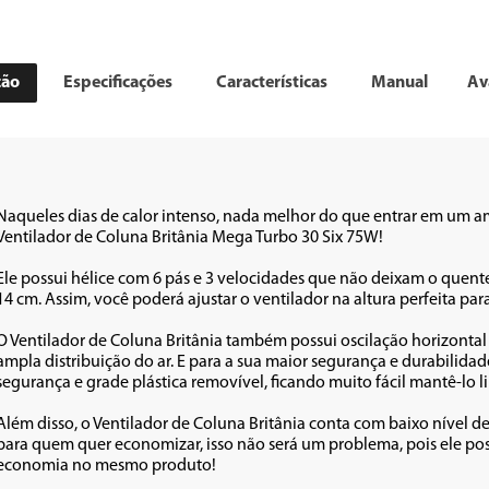
ção
Especificações
Características
Manual
Av
Naqueles dias de calor intenso, nada melhor do que entrar em um am
Ventilador de Coluna Britânia Mega Turbo 30 Six 75W!

Ele possui hélice com 6 pás e 3 velocidades que não deixam o quente f
14 cm. Assim, você poderá ajustar o ventilador na altura perfeita para
O Ventilador de Coluna Britânia também possui oscilação horizontal 
ampla distribuição do ar. E para a sua maior segurança e durabilidade
segurança e grade plástica removível, ficando muito fácil mantê-lo l
Além disso, o Ventilador de Coluna Britânia conta com baixo nível d
para quem quer economizar, isso não será um problema, pois ele po
economia no mesmo produto!
