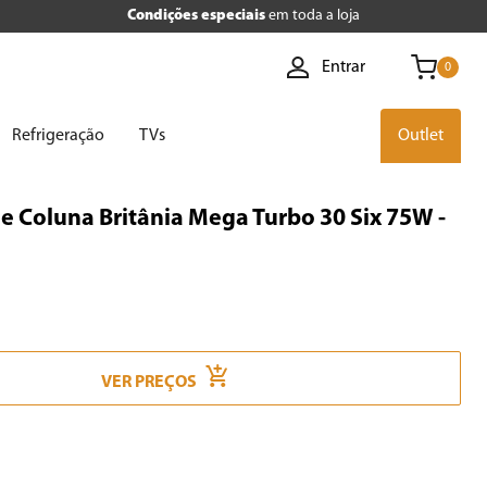
Condições especiais
em toda a loja
Entrar
0
Refrigeração
TVs
Outlet
e Coluna Britânia Mega Turbo 30 Six 75W -
VER PREÇOS