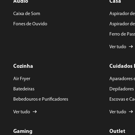
Áudio
Casa
ENVIAR AVALIAÇÃO
Caixa de Som
Aspirador de
Fones de Ouvido
Aspirador d
Ferro de Pas
Ver tudo
Cozinha
Cuidados 
Air Fryer
Aparadores 
Batedeiras
Depiladores
Bebedouros e Purificadores
Escovas e C
Ver tudo
Ver tudo
Gaming
Outlet