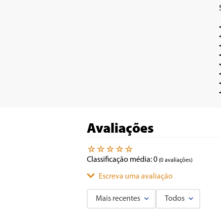
•	3 velocida
•	Hélice com diâmetro de
•	Oscilação horizontal auto
•	Inclinação vertical reg
•	Coluna telescópica com altura ajustável 
•	Grade removível - facilita a 
•	Baixo consumo de energia e
Avaliações
☆
☆
☆
☆
☆
Classificação média: 0
(0 avaliações)
Escreva uma avaliação
Mais recentes
Todos
Adicionar avaliação