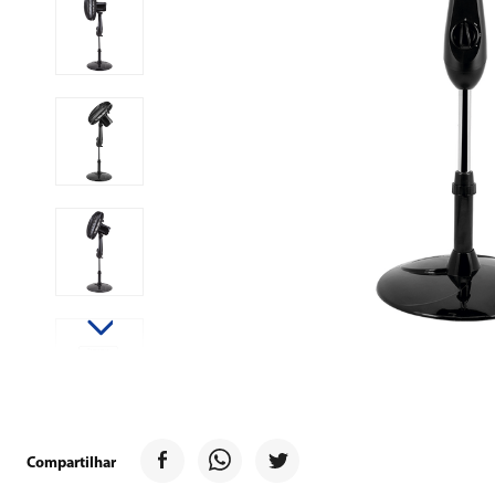
9
º
forno
10
º
ventilador
Compartilhar