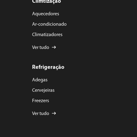
Climtização
Aquecedores
Ar-condicionado
Climatizadores
Ver tudo
Refrigeração
Adegas
Cervejeiras
Freezers
Ver tudo