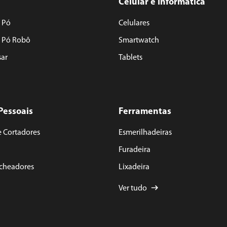
Celular e Informática
 Pó
Celulares
e Pó Robô
Smartwatch
sar
Tablets
Pessoais
Ferramentas
e Cortadores
Esmerilhadeiras
Furadeira
acheadores
Lixadeira
Ver tudo