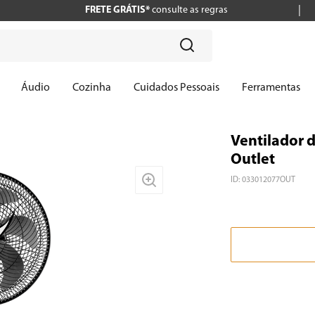
FRETE GRÁTIS*
consulte as regras
?
Áudio
Cozinha
Cuidados Pessoais
Ferramentas
Ventilador d
Outlet
ID
:
033012077OUT