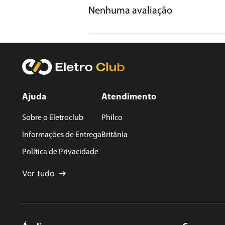
Nenhuma avaliação
Título
Avalie o produto de 1 a 5 estrelas
★
★
★
★
★
Seu nome
Ajuda
Atendimento
Sobre o Eletroclub
Philco
Endereço de email
Informações de Entrega
Britânia
Política de Privacidade
Escreva uma avaliação
Ver tudo